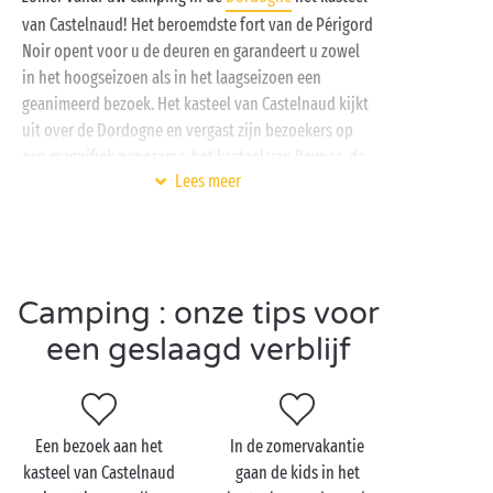
van Castelnaud! Het beroemdste fort van de Périgord
Noir opent voor u de deuren en garandeert u zowel
in het hoogseizoen als in het laagseizoen een
geanimeerd bezoek. Het kasteel van Castelnaud kijkt
uit over de Dordogne en vergast zijn bezoekers op
een magnifiek panorama: het kasteel van Beynac, de
Lees meer
tuinen van Marqueyssac, het dorp
La Roque-Gageac
… Dit is nog maar het begin!
Niet ver van
Sarlat
, de hoofdstad van de Périgord
Noir, verblijft u te midden van de natuur op een van
Camping : onze tips voor
onze campings met verwarmde zwembaden en
animatie voor de hele familie. Op het gebied van
een geslaagd verblijf
comfort stelt uw verblijf u in geen geval teleur: onze
volledig ingerichte
cottages
en
chalets
heten u
hartelijk welkom in een ware oase van groen.
Campinggasten die van de
natuur
houden, zijn
Een bezoek aan het
In de zomervakantie
kasteel van Castelnaud
gaan de kids in het
sowieso weg van onze authentieke
kampeerplaatsen
.