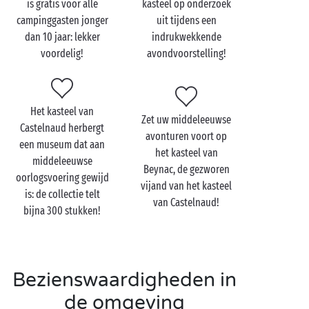
is gratis voor alle
kasteel op onderzoek
Zwemmen,
sporten
, middeleeuwse avonturen op het
campinggasten jonger
uit tijdens een
kasteel van Castelnaud … U houdt beslist prachtige
dan 10 jaar: lekker
indrukwekkende
herinneringen over aan uw campingverblijf!
voordelig!
avondvoorstelling!
Bezoek het kasteel van
Het kasteel van
Zet uw middeleeuwse
Castelnaud met de hele
Castelnaud herbergt
avonturen voort op
familie
een museum dat aan
het kasteel van
middeleeuwse
Beynac, de gezworen
Het zal niemand verbazen dat het kasteel van
oorlogsvoering gewijd
vijand van het kasteel
Castelnaud één van de populairste trekpleisters van
is: de collectie telt
van Castelnaud!
de Périgord is: dankzij de reconstructies,
bijna 300 stukken!
animatieactiviteiten en museumstukken ziet uw
kroost het verleden hier helemaal tot leven komen.
Zin om met de
hele familie
naar de middeleeuwen te
reizen?
Bezienswaardigheden in
de omgeving
Het kasteel van Castelnaud is het hele jaar door open