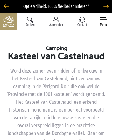
Optie Vrijheid: 100% flexibel annuleren*
Zoeken
Aanmelden
Contact
Menu
Camping
Kasteel van Castelnaud
Word deze zomer even ridder of jonkvrouw in
het Kasteel van Castelnaud, niet ver van uw
camping in de Périgord Noir die ook wel de
‘Provincie met de 1001 kastelen’ wordt genoemd.
Het Kasteel van Castelnaud, een erkend
historisch monument, is een perfect voorbeeld
van de talrijke middeleeuwse kastelen die
overal verspreid liggen in de prachtige
landschappen van de Dordogne-vallei. Klaar om