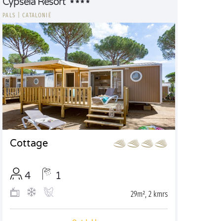
Cypsela Resort
PALS
|
CATALONIË
Cottage
4
1
29m², 2 kmrs