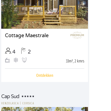
Cottage Maestrale
4
2
33m², 2 kmrs
Ontdekken
Cap Sud
VENZOLASCA
|
CORSICA