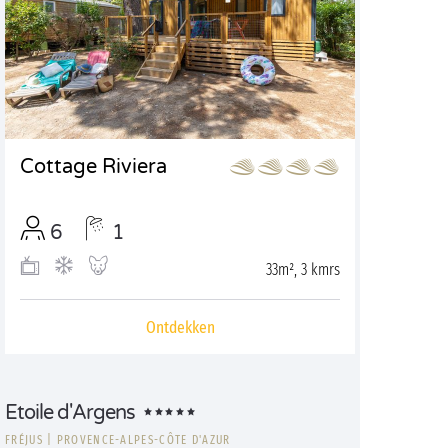
Cottage Riviera
6
1
33m², 3 kmrs
Ontdekken
Etoile d'Argens
FRÉJUS
|
PROVENCE-ALPES-CÔTE D'AZUR