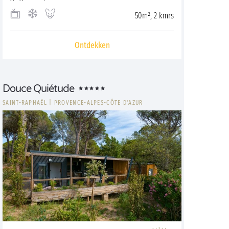
50m², 2 kmrs
Ontdekken
Douce Quiétude
SAINT-RAPHAËL
|
PROVENCE-ALPES-CÔTE D'AZUR