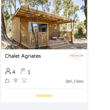
Chalet Agriates
4
1
33m², 2 kmrs
Ontdekken