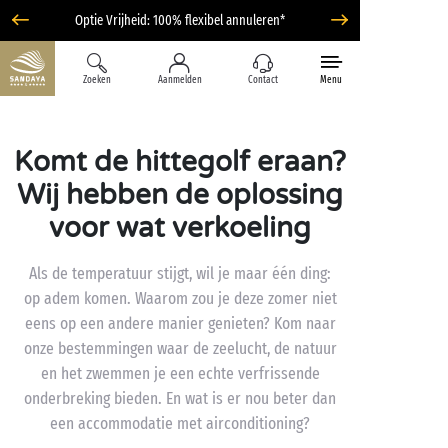
Optie Vrijheid: 100% flexibel annuleren*
Zoeken
Aanmelden
Contact
Menu
Komt de hittegolf eraan?
Wij hebben de oplossing
voor wat verkoeling
Als de temperatuur stijgt, wil je maar één ding:
op adem komen. Waarom zou je deze zomer niet
eens op een andere manier genieten? Kom naar
onze bestemmingen waar de zeelucht, de natuur
en het zwemmen je een echte verfrissende
onderbreking bieden. En wat is er nou beter dan
een accommodatie met airconditioning?