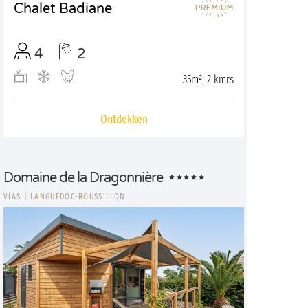
Chalet Badiane
4
2
35m², 2 kmrs
Ontdekken
Domaine de la Dragonnière
VIAS
|
LANGUEDOC-ROUSSILLON