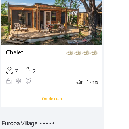
Chalet
7
2
45m², 3 kmrs
Ontdekken
Europa Village