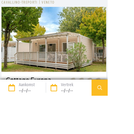
CAVALLINO-TREPORTI
|
VENETO
Cottage Europa
Aankomst
Vertrek
--/--/--
--/--/--
5
2
2 kmrs
Ontdekken