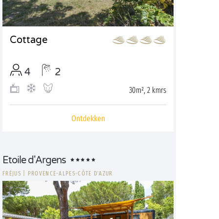
Cottage
4
2
30m², 2 kmrs
Ontdekken
Etoile d'Argens
FRÉJUS
|
PROVENCE-ALPES-CÔTE D'AZUR