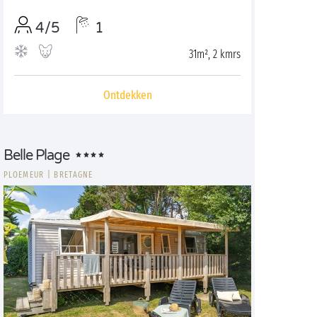
4/5
1
31m², 2 kmrs
Ontdekken
Belle Plage
PLOEMEUR
|
BRETAGNE