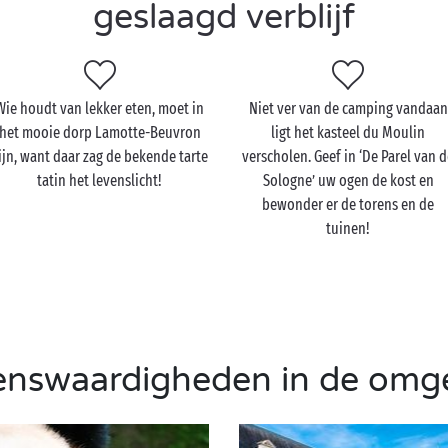
geslaagd verblijf
Wie houdt van lekker eten, moet in
Niet ver van de camping vandaan
het mooie dorp Lamotte-Beuvron
ligt het kasteel du Moulin
ijn, want daar zag de bekende tarte
verscholen. Geef in ‘De Parel van 
tatin het levenslicht!
Sologne’ uw ogen de kost en
bewonder er de torens en de
tuinen!
enswaardigheden in de omg