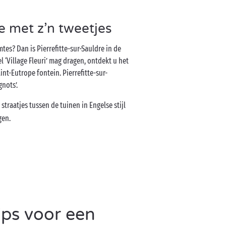
e met z’n tweetjes
es? Dan is Pierrefitte-sur-Sauldre in de
l ‘Village Fleuri’ mag dragen, ontdekt u het
int-Eutrope fontein. Pierrefitte-sur-
gnots’.
 straatjes tussen de tuinen in Engelse stijl
gen.
ips voor een