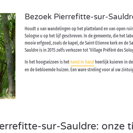
Bezoek Pierrefitte-sur-Sauldr
Houdt u van wandelingen op het platteland en van open ruimt
Sologne u op het lijf geschreven. In de gemeente, die het labe
mooie erfgoed, zoals de kapel, de Saint-Etienne kerk en de Sa
Sauldre is in 2015 zelfs verkozen tot ‘Village Préféré des Solo
In het hoogseizoen is het
hand in hand
heerlijk kuieren in de
en de bebloemde huizen. Een ware streling voor al uw zintui
rrefitte-sur-Sauldre: onze t