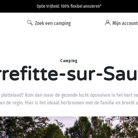
Optie Vrijheid: 100% flexibel annuleren*
Zoek een camping
Mijn account
Camping
rrefitte-sur-Sau
 platteland? Kom dan maar de gezonde lucht opsnuiven in het hart van 
n de regio. Hier is het ideaal herbronnen met de familie en breekt u 