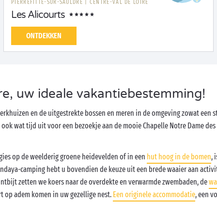
PIERREFITTE-SUR-SAULDRE
|
CENTRE-VAL DE LOIRE
Les Alicourts
ONTDEKKEN
dre, uw ideale vakantiebestemming!
kwerkhuizen en de uitgestrekte bossen en meren in de omgeving zowat een s
 ook wat tijd uit voor een bezoekje aan de mooie Chapelle Notre Dame des
ogies op de weelderig groene heidevelden of in een
hut hoog in de bomen
, 
andaya-camping hebt u bovendien de keuze uit een brede waaier aan activi
 ontbijt zetten we koers naar de overdekte en verwarmde zwembaden, de
wa
ort op adem komen in uw gezellige nest.
Een originele accommodatie
, een v