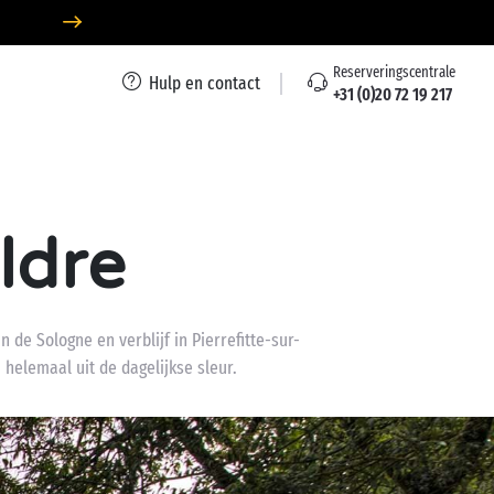
Reserveringscentrale
Hulp en contact
+31 (0)20 72 19 217
ldre
de Sologne en verblijf in Pierrefitte-sur-
helemaal uit de dagelijkse sleur.