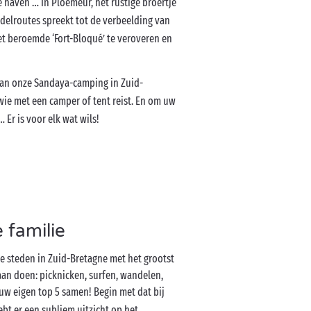
e haven … In Ploemeur, het rustige broertje
elroutes spreekt tot de verbeelding van
et beroemde ‘Fort-Bloqué’ te veroveren en
an onze Sandaya-camping in Zuid-
wie met een camper of tent reist. En om uw
Er is voor elk wat wils!
 familie
e steden in Zuid-Bretagne met het grootst
 gaan doen: picknicken, surfen, wandelen,
 uw eigen top 5 samen! Begin met dat bij
hebt er een subliem uitzicht op het