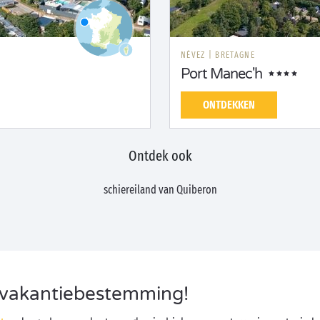
NÉVEZ
|
BRETAGNE
Port Manec'h
ONTDEKKEN
Ontdek ook
schiereiland van Quiberon
 vakantiebestemming!