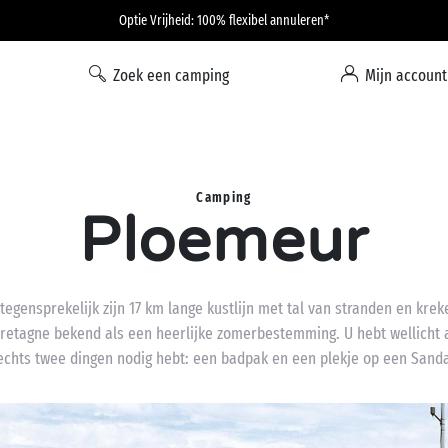
Optie Vrijheid: 100% flexibel annuleren*
Zoek een camping
Mijn account
Camping
Ploemeur
tegensprekelijk zijn 17 km lange kustlijn met tal van stranden en kre
-Bretagne bekend als een heerlijke zomerbestemming. U hebt wellicht 
echts twee dingen nodig hebt: een badpak en een plekje op een Sand