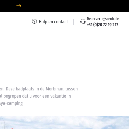
Reserveringscentrale
Hulp en contact
+31 (0)20 72 19 217
ken. Deze badplaats in de Morbihan, tussen
al begrepen dat u voor een vakantie in
aya-camping!