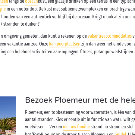
etsen
langs de
oceaan
kust, een glaasje drinken op een terras in een typisch
gne
in een notendop. De kust met sublieme zwemplekken en prachtige wand
houden van een authentiek verblijf bij de oceaan. Krijgt u ook al zin om h
 7 stranden te duiken?
ijn omgeving genieten, dan kunt u rekenen op de
vakantieaccommodaties
v
 een vakantie aan zee. Onze
kampeerplaatsen
zijn dan weer het einde voor 
ing een heleboel activiteiten aan: aquagym, fitness, petanquewedstrijden … 
Bezoek Ploemeur met de hele
Ploemeur, een topbestemming voor waterratten, is één van d
aantal stranden. Kies er eentje uit in functie van wat u wilt
voetvissen … Verken
met uw familie
strand na strand en stel
het ‘Fort-Bloqué’ op de grens tussen Ploemeur en
Guidel
. U 