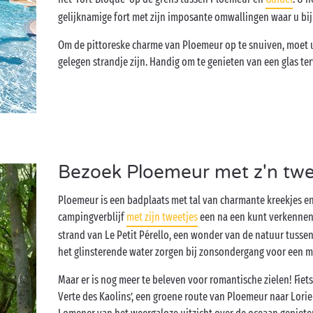
gelijknamige fort met zijn imposante omwallingen waar u bij
Om de pittoreske charme van Ploemeur op te snuiven, moet 
gelegen strandje zijn. Handig om te genieten van een glas te
Bezoek Ploemeur met z'n twe
Ploemeur is een badplaats met tal van charmante kreekjes e
campingverblijf
met zijn tweetjes
een na een kunt verkennen.
strand van Le Petit Pérello, een wonder van de natuur tussen
het glinsterende water zorgen bij zonsondergang voor een m
Maar er is nog meer te beleven voor romantische zielen! Fiet
Verte des Kaolins’, een groene route van Ploemeur naar Lorie