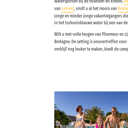
Watersporten bij de stranden en kreken,
fi
van
Lorient
, vindt u al het moois van
Breta
jonge en minder jonge vakantiegangers die 
in het turkooisblauwe water bij een van de
Wilt u met volle teugen van Ploemeur en z
Bretagne. De setting is onovertroffen voor
verblijf nog leuker te maken, biedt de camp