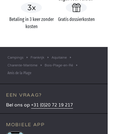
Betaling in 3 keer zonder
Gratis dossierkosten
kosten
Campings
Frankrijk
Aquitaine
Charente-Maritime
Bois-Plage-en-Ré
Amis de la Plage
EEN VRAAG?
Bel ons op
+31 (0)20 72 19 217
MOBIELE APP