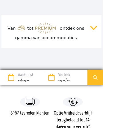
Van
tot
: ontdek ons
gamma van accommodaties
Aankomst
Vertrek
--/--/--
--/--/--
89%* tevreden klanten
Optie Vrijheid: verblijf
terugbetaald tot 14
dagen voor vertrek*