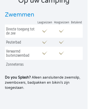
Op uw camping
Zwemmen
Laagseizoen
Hoogseizoen
Betalend
Directe toegang tot
de zee
Peuterbad
Verwarmd
buitenzwembad
Zonneterras
Do you Splash?
Alleen aansluitende zwemslip,
zwemboxers, badpakken en bikini’s zijn
toegestaan.