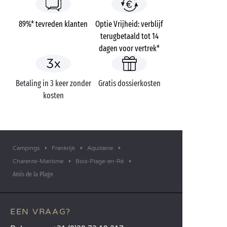
89%* tevreden klanten
Optie Vrijheid: verblijf
terugbetaald tot 14
dagen voor vertrek*
Betaling in 3 keer zonder
Gratis dossierkosten
kosten
Campings
Frankrijk
Aquitaine
Charente-Maritime
Bois-Plage-en-Ré
Amis de la Plage
EEN VRAAG?