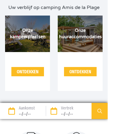
Uw verblijf op camping Amis de la Plage
Onze
Onze
kampeerplaatsen
huuraccommodaties
ONTDEKKEN
ONTDEKKEN
Aankomst
Vertrek
--/--/--
--/--/--