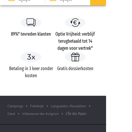
--/--/--
--/--/--
89%* tevreden klanten
Optie Vrijheid: verblijf
terugbetaald tot 14
dagen voor vertrek*
Betaling in 3 keer zonder
Gratis dossierkosten
kosten
Campings
Frankrijk
Languedoc-Roussillon
L’Île des Papes
Gard
Villeneuve-lès-Avignon