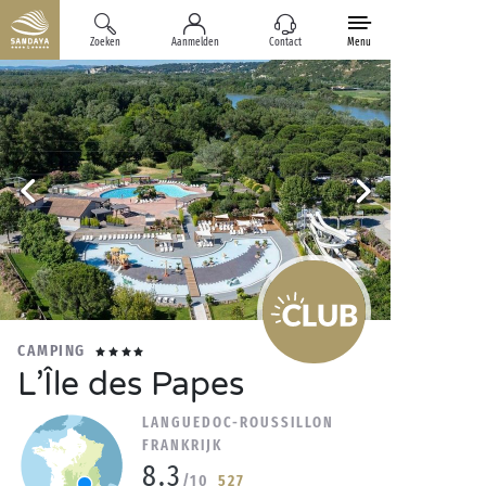
Zoeken
Aanmelden
Contact
Menu
CAMPING
L’Île des Papes
LANGUEDOC-ROUSSILLON
FRANKRIJK
8.3
/10
527