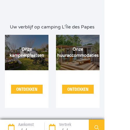
Uw verblijf op camping L’Île des Papes
Onze
Onze
kampeerplaatsen
huuraccommodaties
ONTDEKKEN
ONTDEKKEN
Aankomst
Vertrek