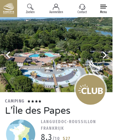
Zoeken
Aanmelden
Contact
Menu
CAMPING
L’Île des Papes
LANGUEDOC-ROUSSILLON
FRANKRIJK
8.3
/10
527