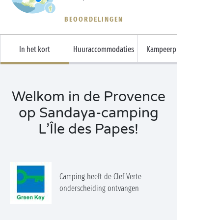
BEOORDELINGEN
In het kort
Huuraccommodaties
Kampeerplaatsen
Welkom in de Provence
op Sandaya-camping
L’Île des Papes!
Camping heeft de Clef Verte
onderscheiding ontvangen