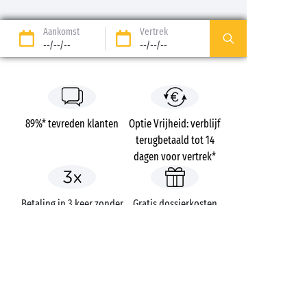
Aankomst
Vertrek
--/--/--
--/--/--
89%* tevreden klanten
Optie Vrijheid: verblijf
terugbetaald tot 14
dagen voor vertrek*
Betaling in 3 keer zonder
Gratis dossierkosten
kosten
Campings
Frankrijk
Languedoc-Roussillon