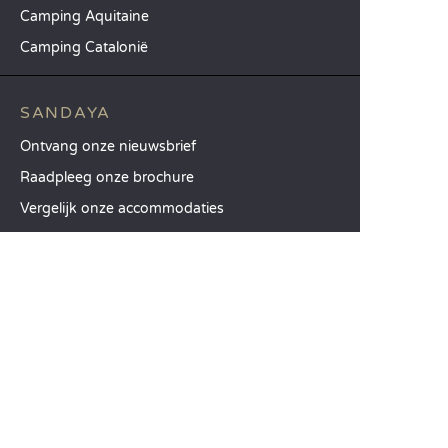
Camping Aquitaine
Camping Catalonië
SANDAYA
Ontvang onze nieuwsbrief
Raadpleeg onze brochure
Vergelijk onze accommodaties
Vergelijk onze kampeerplaatsen
Onze MVO-aanpak
Groepen en seminars
Onze diensten à la carte
KLANTENSERVICE
Hulp en contact