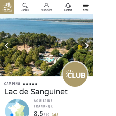
Zoeken
Aanmelden
Contact
Menu
CAMPING
Lac de Sanguinet
AQUITAINE
FRANKRIJK
8.5
/10
368