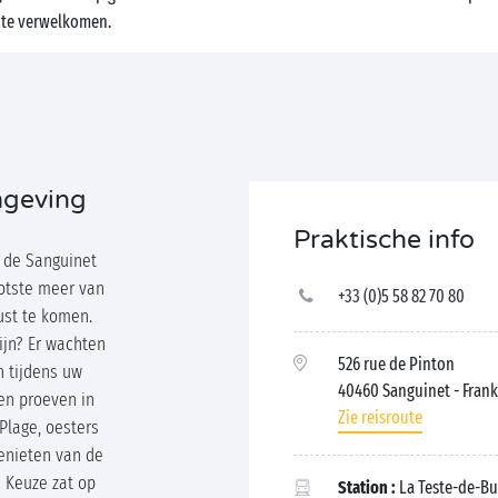
 te verwelkomen.
mgeving
Praktische info
 de Sanguinet
ootste meer van
+33 (0)5 58 82 70 80
ust te komen.
ijn? Er wachten
526 rue de Pinton
 tijdens uw
40460 Sanguinet
- Frank
nen proeven in
Zie reisroute
Plage, oesters
enieten van de
 Keuze zat op
Station :
La Teste-de-Bu