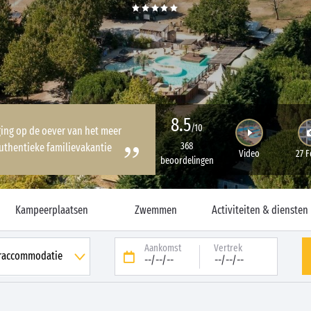
8.5
/10
ing op de oever van het meer
368
uthentieke familievakantie
Video
27 F
beoordelingen
Kampeerplaatsen
Zwemmen
Activiteiten & diensten
Aankomst
Vertrek
--/--/--
--/--/--