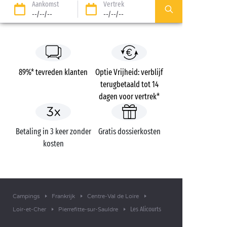
Aankomst
Vertrek
--/--/--
--/--/--
89%* tevreden klanten
Optie Vrijheid: verblijf
terugbetaald tot 14
dagen voor vertrek*
Betaling in 3 keer zonder
Gratis dossierkosten
kosten
Campings
Frankrijk
Centre-Val de Loire
Les Alicourts
Loir-et-Cher
Pierrefitte-sur-Sauldre