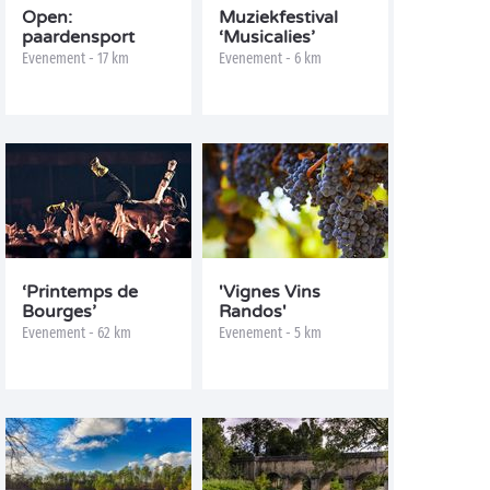
Open:
Muziekfestival
paardensport
‘Musicalies’
Evenement - 17 km
Evenement - 6 km
‘Printemps de
'Vignes Vins
Bourges’
Randos'
Evenement - 62 km
Evenement - 5 km