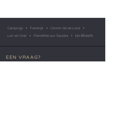
Campings
Frankrijk
Centre-Val de Loire
Les Alicourts
Loir-et-Cher
Pierrefitte-sur-Sauldre
EEN VRAAG?
Bel ons op
+31 (0)20 72 19 217
MOBIELE APP
Alle informatie over uw verblijf
binnen handbereik!
Lees meer