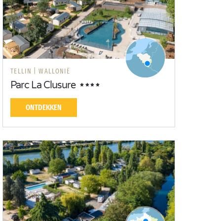
TELLIN |
WALLONIË
Parc La Clusure
ONTDEKKEN