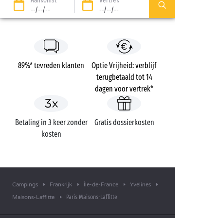
Aankomst
Vertrek
--/--/--
--/--/--
89%* tevreden klanten
Optie Vrijheid: verblijf
terugbetaald tot 14
dagen voor vertrek*
Betaling in 3 keer zonder
Gratis dossierkosten
kosten
Campings
Frankrijk
Île-de-France
Yvelines
Paris Maisons-Laffitte
Maisons-Laffitte