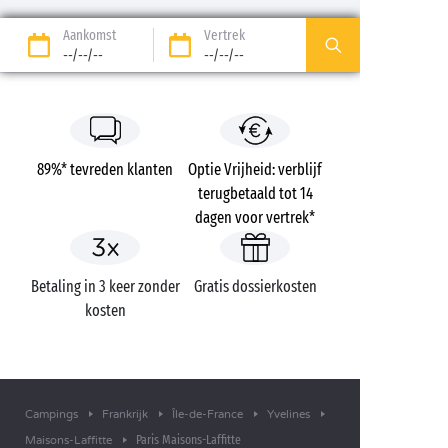
Aankomst
Vertrek
--/--/--
--/--/--
89%* tevreden klanten
Optie Vrijheid: verblijf
terugbetaald tot 14
dagen voor vertrek*
Betaling in 3 keer zonder
Gratis dossierkosten
kosten
Campings
Frankrijk
Île-de-France
Yvelines
Paris Maisons-Laffitte
Maisons-Laffitte