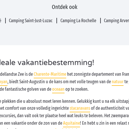
Ontdek ook
Ré
Camping Saint-Just-Luzac
Camping La Rochelle
Camping Arve
ideale vakantiebestemming!
ddellandse Zee is de
Charente-Maritime
het zonnigste departement van Frank
oyan
, biedt Saint-Augustin u de kans om met volle teugen van de
natuur
te 
de fantastische golven van de
oceaan
op te zoeken.
re plekken die u absoluut moet leren kennen. Gelukkig kunt u na elk uitsta
et comfort van onze volledig ingerichte
stacaravans
of de authenticiteit 
excursies, dan valt ook ter plaatse heel wat leuks te beleven. Het zwempar
van een vakantie onder de zon van de
Aquitaine
! En hebt u zin in een relax