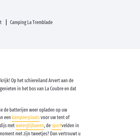
rt
Camping La Tremblade
rijk! Op het schiereiland Arvert aan de
genieten in het bos van La Coubre en dat
pje de batterijen weer opladen op uw
van een
kampeerplaats
voor uw tent of
adijs met
waterglijbanen
, de
sport
velden in
t moment met zijn tweetjes? Dan vertrouwt u