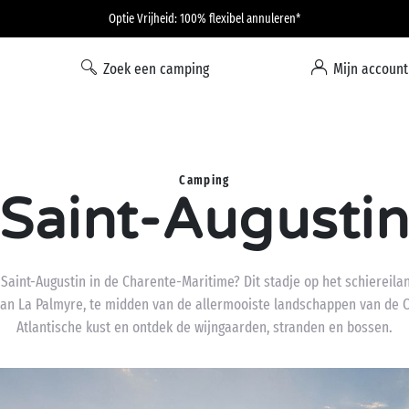
Optie Vrijheid: 100% flexibel annuleren*
Zoek een camping
Mijn account
Camping
Saint-Augusti
aint-Augustin in de Charente-Maritime? Dit stadje op het schiereilan
 van La Palmyre, te midden van de allermooiste landschappen van de 
Atlantische kust en ontdek de wijngaarden, stranden en bossen.