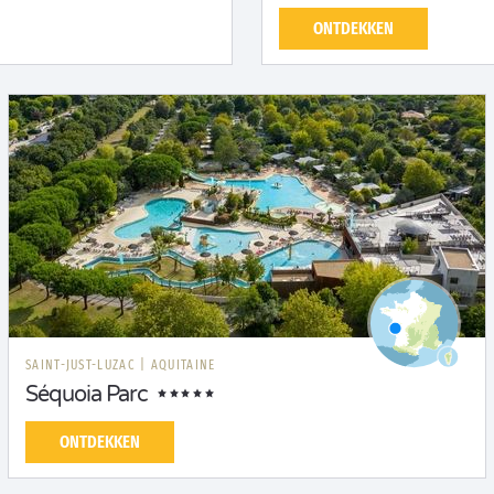
ONTDEKKEN
SAINT-JUST-LUZAC
|
AQUITAINE
Séquoia Parc
ONTDEKKEN