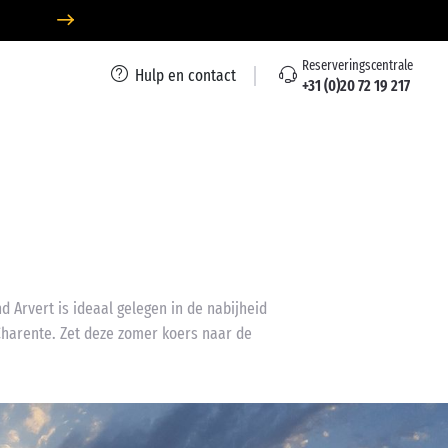
Reserveringscentrale
Hulp en contact
+31 (0)20 72 19 217
n
d Arvert is ideaal gelegen in de nabijheid
Charente. Zet deze zomer koers naar de