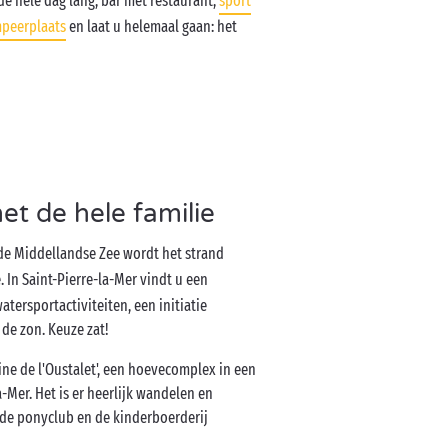
de hele dag lang, bar met restaurant,
sport
peerplaats
en laat u helemaal gaan: het
et de hele familie
e Middellandse Zee wordt het strand
. In Saint-Pierre-la-Mer vindt u een
atersportactiviteiten, een initiatie
 de zon. Keuze zat!
ine de l'Oustalet', een hoevecomplex in een
-Mer. Het is er heerlijk wandelen en
l de ponyclub en de kinderboerderij