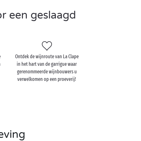
or een geslaagd
e
Ontdek de wijnroute van La Clape
n
in het hart van de garrigue waar
gerenommeerde wijnbouwers u
verwelkomen op een proeverij!
eving