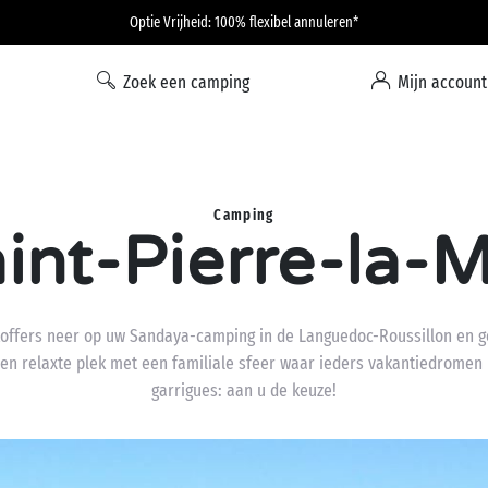
Optie Vrijheid: 100% flexibel annuleren*
Zoek een camping
Mijn account
Camping
int-Pierre-la-
koffers neer op uw Sandaya-camping in de Languedoc-Roussillon en ge
een relaxte plek met een familiale sfeer waar ieders vakantiedromen
garrigues: aan u de keuze!