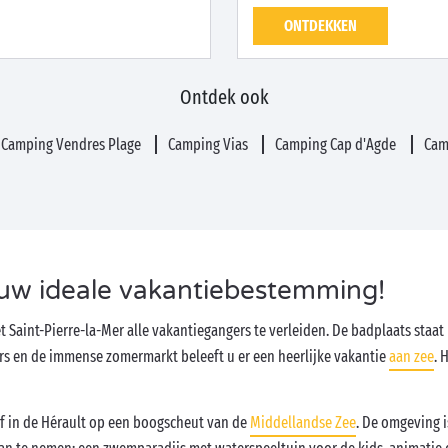
ONTDEKKEN
Ontdek ook
Camping Vendres Plage
Camping Vias
Camping Cap d'Agde
Cam
 uw ideale vakantiebestemming!
 Saint-Pierre-la-Mer alle vakantiegangers te verleiden. De badplaats staa
rs en de immense zomermarkt beleeft u er een heerlijke vakantie
aan zee
. 
jf in de Hérault op een boogscheut van de
Middellandse Zee
. De omgeving 