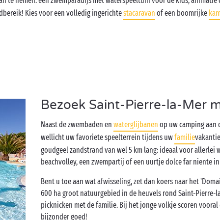
 van te nemen: een zwemparadijs met waterspeeltuin voor de kids, animatie 
bereik! Kies voor een volledig ingerichte
stacaravan
of een boomrijke
kam
Bezoek Saint-Pierre-la-Mer m
Naast de zwembaden en
waterglijbanen
op uw camping aan d
wellicht uw favoriete speelterrein tijdens uw
familie
vakantie
goudgeel zandstrand van wel 5 km lang: ideaal voor allerlei w
beachvolley, een zwempartij of een uurtje dolce far niente in
Bent u toe aan wat afwisseling, zet dan koers naar het 'Doma
600 ha groot natuurgebied in de heuvels rond Saint-Pierre-la
picknicken met de familie. Bij het jonge volkje scoren voora
bijzonder goed!