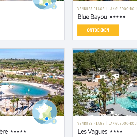
N
VENDRES PLAGE
|
LANGUEDOC-ROU
Blue Bayou
ONTDEKKEN
VENDRES PLAGE
|
LANGUEDOC-ROU
ère
Les Vagues