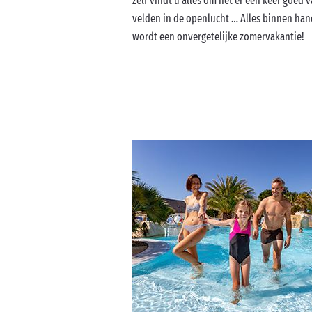
zelf vindt u alles om het er een keer goed
velden in de openlucht … Alles binnen hand
wordt een onvergetelijke zomervakantie!