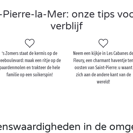
Pierre-la-Mer: onze tips vo
verblijf
’s Zomers staat de kermis op de
Neem een kijkje in Les Cabanes d
zeeboulevard: maak een ritje op de
Fleury, een charmant haventje te
paardenmolen en trakteer de hele
oosten van Saint-Pierre: u waant
familie op een suikerspin!
zich aan de andere kant van de
wereld!
enswaardigheden in de omg