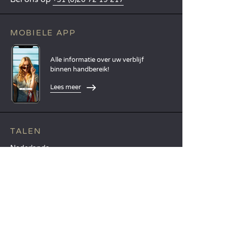
MOBIELE APP
Alle informatie over uw verblijf
binnen handbereik!
Lees meer
TALEN
Nederlands
English
Español
Français
Deutsch
Italiano