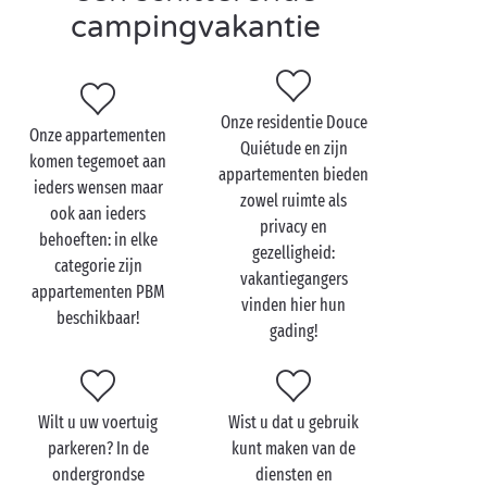
onder de stralende zon van de Var. Daar bevindt zich
campingvakantie
ook het walhalla voor alle wellness-adepten: de
spa
met massageruimten en sauna, evenals het
privézwembad. In elk seizoen heerlijk om te relaxen!
Onze residentie Douce
Onze appartementen
Quiétude en zijn
komen tegemoet aan
appartementen bieden
ieders wensen maar
zowel ruimte als
ook aan ieders
privacy en
behoeften: in elke
gezelligheid:
categorie zijn
vakantiegangers
appartementen PBM
vinden hier hun
beschikbaar!
gading!
Wilt u uw voertuig
Wist u dat u gebruik
En de
appartementen
zelf? De residentie telt
parkeren? In de
kunt maken van de
verscheidene T3 en T4 met – naar keuze – 2 of 3
ondergrondse
diensten en