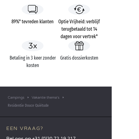
89%* tevreden klanten
Optie Vrijheid: verblijf
terugbetaald tot 14
dagen voor vertrek*
Betaling in 3 keer zonder
Gratis dossierkosten
kosten
Campings
Vakantie thema's
Residentie Douce Quiétude
EEN VRAAG?
Bel ons op
+31 (0)20 72 19 217