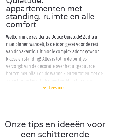
Quiétude:
appartementen met
standing, ruimte en alle
comfort
Welkom in de residentie Douce Quiétude! Zodra u
naar binnen wandelt, is de toon gezet voor de rest
van de vakantie. Dit mooie complex ademt gewoon
klasse en standing! Alles is tot in de puntjes
verzorgd: van de decoratie over het uitgepuurde
houten meubilair en de warme kleuren tot en met de
aangeboden kwaliteitsdiensten. Maar laten we
Lees meer
beginnen bij het begin!
Op de benedenverdieping vindt u de receptie, een
ruime lobby met bank en tafels, en een
ontspanningsruimte. Zin om wat te drinken? Bestel
Onze tips en ideeën voor
een drankje bij de bar en als het weer het toestaat
kunt u er zelfs van genieten op het buitenterras,
een schitterende