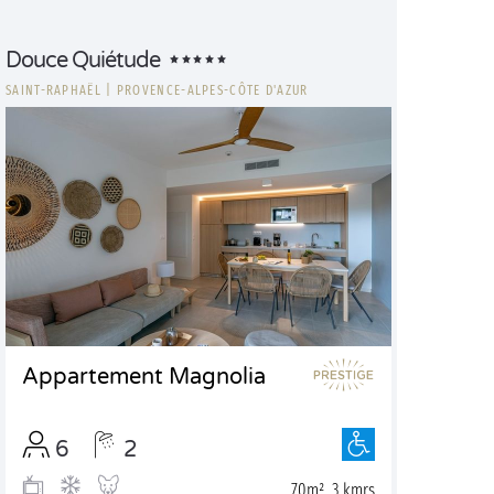
Douce Quiétude
SAINT-RAPHAËL
|
PROVENCE-ALPES-CÔTE D'AZUR
Appartement Magnolia
6
2
70m², 3 kmrs