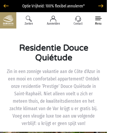
Optie Vrijheid: 100% flexibel annuleren*
Zoeken
Aanmelden
Contact
Menu
Residentie Douce
Quiétude
Zin in een zonnige vakantie aan de Côte d’Azur in
een mooi en comfortabel appartement? Ontdek
onze residentie ‘Prestige’ Douce Quiétude in
Saint-Raphaël. Niet alleen voelt u zich er
meteen thuis, de kwaliteitsdiensten en het
zachte klimaat van de Var krijgt u er gratis bij.
Voeg een vleugje luxe toe aan uw volgende
verblijf: u krijgt er geen spijt van!