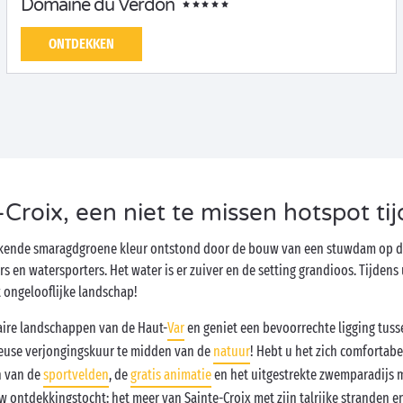
Domaine du Verdon
ONTDEKKEN
Croix, een niet te missen hotspot ti
erkende smaragdgroene kleur ontstond door de bouw van een stuwdam op d
en watersporters. Het water is er zuiver en de setting grandioos. Tijdens
 ongelooflijke landschap!
ire landschappen van de Haut-
Var
en geniet een bevoorrechte ligging tus
 heuse verjongingskuur te midden van de
natuur
! Hebt u het zich comforta
n van de
sportvelden
, de
gratis animatie
en het uitgestrekte zwemparadijs 
w ontdekkingstocht: het meer van Sainte-Croix met zijn talrijke stranden e