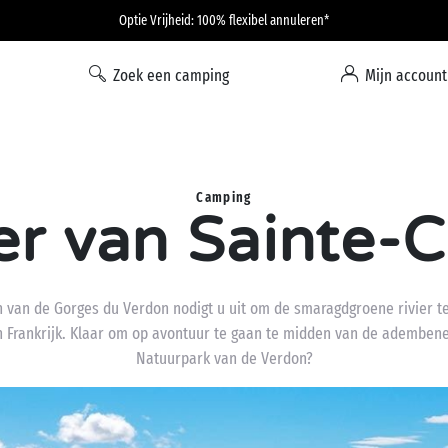
Optie Vrijheid: 100% flexibel annuleren*
Zoek een camping
Mijn account
Camping
r van Sainte-C
 van de Gorges du Verdon nodigt u uit om de smaragdgroene rivier te
an Frankrijk. Klaar om op avontuur te gaan te midden van de ademb
Natuurpark van de Verdon?