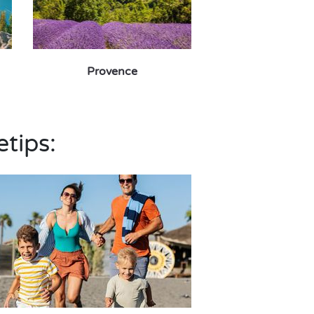
Provence
etips: