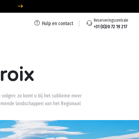
Reserveringscentrale
Hulp en contact
+31 (0)20 72 19 217
roix
 volgen: zo komt u bij het sublieme meer
enemende landschappen van het Regionaal