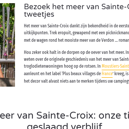
Bezoek het meer van Sainte-C
tweetjes
Het meer van Sainte-Croix dankt zijn bekendheid in de eerste
uitkijkpunten. Trek eropuit, gewapend met een picknickman
met de wagen rond het mooiste meer van de Verdon … roma
Hou zeker ook halt in de dorpen op de oever van het meer. In
weten over de originele geschiedenis van het meer van Saint
troglodietenwoningen hoog op de rotsen. In
Moustiers-Sain
aanleunt en het label ‘Plus beaux villages de
France
’ kreeg, 
het decor valt alvast niets aan te merken tijdens uw campin
r van Sainte-Croix: onze t
geslaagd verblijf