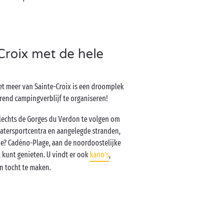
Croix met de hele
t meer van Sainte-Croix is een droomplek
erend campingverblijf te organiseren!
slechts de Gorges du Verdon te volgen om
 watersportcentra en aangelegde stranden,
kje? Cadéno-Plage, aan de noordoostelijke
t kunt genieten. U vindt er ook
kano’s
,
n tocht te maken.