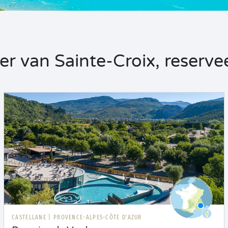
 van Sainte-Croix, reserveer
CASTELLANE
|
PROVENCE-ALPES-CÔTE D'AZUR