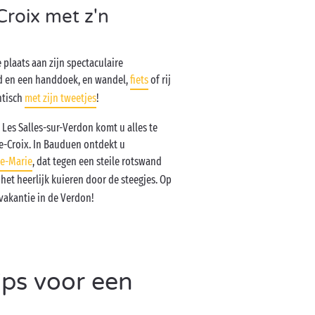
roix met z'n
 plaats aan zijn spectaculaire
d en een handdoek, en wandel,
fiets
of rij
ntisch
met zijn tweetjes
!
 Les Salles-sur-Verdon komt u alles te
e-Croix. In Bauduen ontdekt u
te-Marie
, dat tegen een steile rotswand
is het heerlijk kuieren door de steegjes. Op
gvakantie in de Verdon!
ips voor een