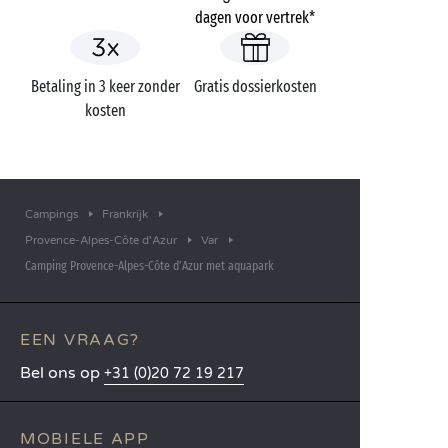
dagen voor vertrek*
Betaling in 3 keer zonder
Gratis dossierkosten
kosten
Campings
Frankrijk
Provence-Alpes-Côte d'Azur
Var
Camping Provence-Alpes-Côte d’Azur met aquapark
EEN VRAAG?
Bel ons op
+31 (0)20 72 19 217
MOBIELE APP