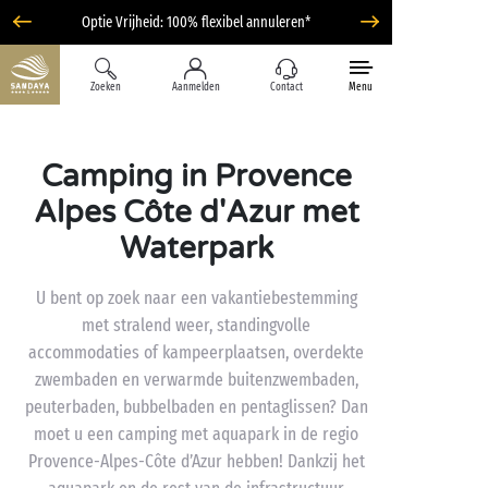
Optie Vrijheid: 100% flexibel annuleren*
Zoeken
Aanmelden
Contact
Menu
Camping in Provence
Alpes Côte d'Azur met
Waterpark
U bent op zoek naar een vakantiebestemming
met stralend weer, standingvolle
accommodaties of kampeerplaatsen, overdekte
zwembaden en verwarmde buitenzwembaden,
peuterbaden, bubbelbaden en pentaglissen? Dan
moet u een camping met aquapark in de regio
Provence-Alpes-Côte d’Azur hebben! Dankzij het