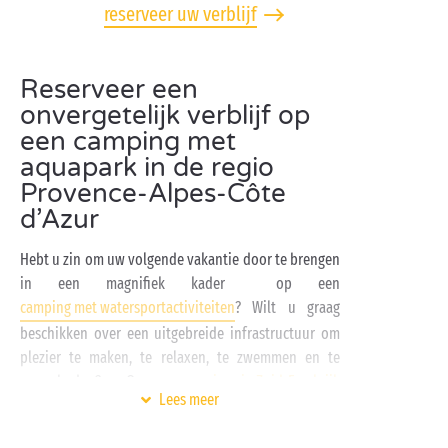
reserveer uw verblijf
Reserveer een
onvergetelijk verblijf op
een camping met
aquapark in de regio
Provence-Alpes-Côte
d’Azur
Hebt u zin om uw volgende vakantie door te brengen
in een magnifiek kader op een
camping met watersportactiviteiten
? Wilt u graag
beschikken over een uitgebreide infrastructuur om
plezier te maken, te relaxen, te zwemmen en te
zonnebaden? Onze
campings in Zuid-Frankrijk
Lees meer
bieden u al deze mogelijkheden, en nog veel meer!
Op een