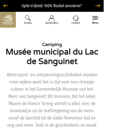
Optie Vrijheid: 100% flexibel annuleren*
Zoeken
Aanmelden
Contact
Menu
Camping
Musée municipal du Lac
de Sanguinet
Watersport- en ontspanningsactiviteiten moeten
even wijken want het is tijd voor een streepje
cultuur in het Gemeentelijk Museum van het
Meer van Sanguinet! Dit museum, dat het label
‘Musée de France’ kreeg, vertelt u alles over de
levenswijze en de leefomgeving van de mens
vanaf de ijzertijd tot de Gallo-Romeinse tijd en
nog veel meer. Duik in de geschiedenis en maak