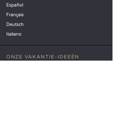
Español
Français
Deutsch
Italiano
ONZE VAKANTIE-IDEEËN
Campings in Noord-Frankrijk
Camping Zuid-Frankrijk
Camping met Zwembad
TOPBESTEMMINGEN
Camping Île-de-France
Camping Aquitaine
Camping Catalonië