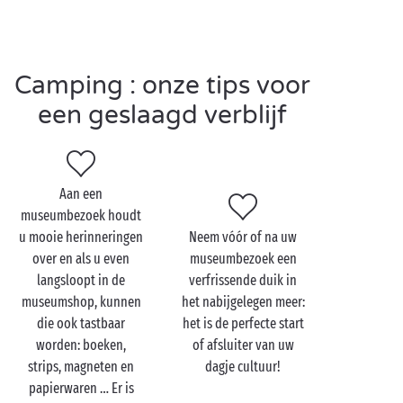
mens hier 2000 jaar lang leefde op de oevers van het
meer in wording. Een fascinerende geschiedenisles
die u niet wilt missen!
Camping : onze tips voor
Om kennis te maken met Sanguinet, zijn museum en
zijn omgeving, gaat er niets boven de campings van
een geslaagd verblijf
Sandaya. Waarom? Vanwege hun bevoorrechte
ligging in de onmiddellijke nabijheid van het meer
en de kwaliteit van hun infrastructuur- en
dienstenaanbod natuurlijk!
Aan een
Stacaravans met alle comfort
,
museumbezoek houdt
u mooie herinneringen
Neem vóór of na uw
traditionele kampeerplaatsen
, kinderclubs,
zwembad
over en als u even
museumbezoek een
… Uw verblijf bij Sandaya wordt top!
langsloopt in de
verfrissende duik in
museumshop, kunnen
het nabijgelegen meer:
die ook tastbaar
het is de perfecte start
Bezoek het Gemeentelijk
worden: boeken,
of afsluiter van uw
Museum van het Meer
strips, magneten en
dagje cultuur!
papierwaren … Er is
van Sanguinet met de