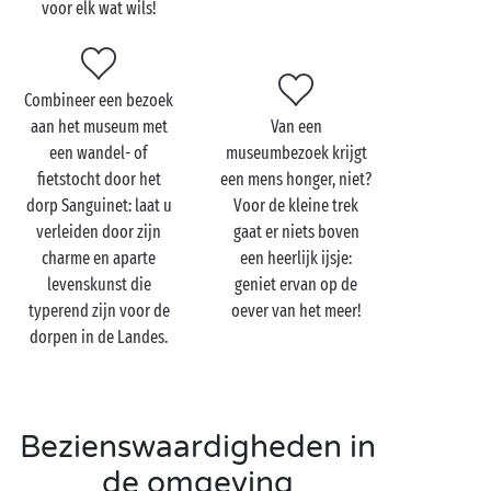
voor elk wat wils!
hele familie
Hoe leefden de mensen op de oever van het meer
2000 jaar geleden? Hoe verliep het dagelijks leven in
Combineer een bezoek
die tijd en hoe zag hun leefomgeving eruit? Op al
aan het museum met
Van een
deze vragen krijgt u een antwoord wanneer u met uw
een wandel- of
museumbezoek krijgt
hele
familie
het museum bezoekt dat voor de
fietstocht door het
een mens honger, niet?
youngsters diverse ludieke activiteiten in petto
dorp Sanguinet: laat u
Voor de kleine trek
heeft.
verleiden door zijn
gaat er niets boven
charme en aparte
een heerlijk ijsje:
Een museum is leuk, maar nieuwe vriendjes maken is
levenskunst die
geniet ervan op de
natuurlijk nog leuker! En dat kan perfect in de
typerend zijn voor de
oever van het meer!
gratis kinderclubs
! Elke leeftijdsgroep heeft zijn
dorpen in de Landes.
eigen club met aangepaste activiteiten: knutselen,
spelletjes, shows en sporttoernooien … Uw kleine
campinggenoten krijgen niet de kans om zich te
vervelen! En gelukkig maar, toch?
Bezienswaardigheden in
de omgeving