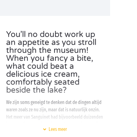
You’ll no doubt work up
an appetite as you stroll
through the museum!
When you fancy a bite,
what could beat a
delicious ice cream,
comfortably seated
beside the lake?
We zijn soms geneigd te denken dat de dingen altijd
waren zoals ze nu zijn, maar dat is natuurlijk onzin.
Het meer van Sanguinet had bijvoorbeeld duizenden
jaren nodig om eruit te zien zoals het nu is. Met zijn
Lees meer
collectie van 450 objecten toont het museum hoe de