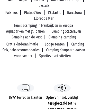
L’Escala
Palamos
Platja d’Aro
L'Estartit
Barcelona
Lloret de Mar
Familiecamping in Frankrijk en in Europa
Aquaparken met glijbanen
Camping Stacaravan
Camping aan de kust
Glamping-camping
Gratis kinderanimatie
Lodge-tenten
Camping
Originele accommodaties
Camping Kampeerplaatsen
voor camper
Sportieve activiteiten
89%* tevreden klanten
Optie Vrijheid: verblijf
terugbetaald tot 14