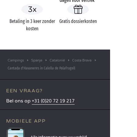
dagen voor vertrek*
Betaling in 3 keer zonder
Gratis dossierkosten
kosten
Campings
Spanje
Catalonië
Costa Brava
Cantada d'Havaneres in Calella de Palafrugell
EEN VRAAG?
Bel ons op
+31 (0)20 72 19 217
MOBIELE APP