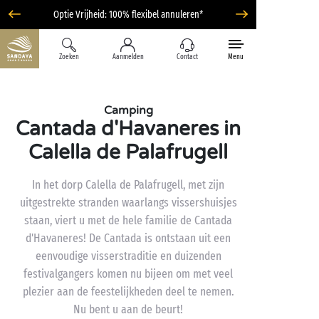
Optie Vrijheid: 100% flexibel annuleren*
Zoeken
Aanmelden
Contact
Menu
Camping
Cantada d'Havaneres in
Calella de Palafrugell
In het dorp Calella de Palafrugell, met zijn
uitgestrekte stranden waarlangs vissershuisjes
staan, viert u met de hele familie de Cantada
d'Havaneres! De Cantada is ontstaan uit een
eenvoudige visserstraditie en duizenden
festivalgangers komen nu bijeen om met veel
plezier aan de feestelijkheden deel te nemen.
Nu bent u aan de beurt!