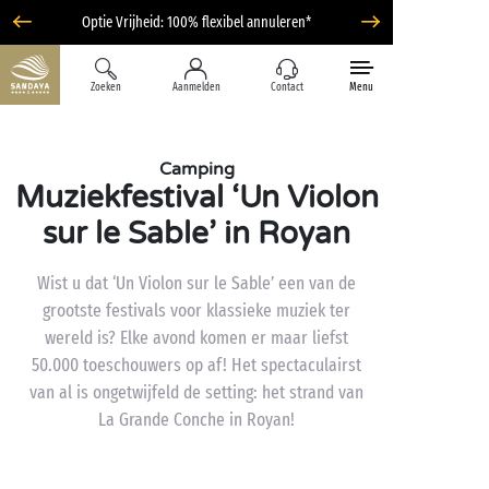
Optie Vrijheid: 100% flexibel annuleren*
Zoeken
Aanmelden
Contact
Menu
Camping
Muziekfestival ‘Un Violon
sur le Sable’ in Royan
Wist u dat ‘Un Violon sur le Sable’ een van de
grootste festivals voor klassieke muziek ter
wereld is? Elke avond komen er maar liefst
50.000 toeschouwers op af! Het spectaculairst
van al is ongetwijfeld de setting: het strand van
La Grande Conche in Royan!