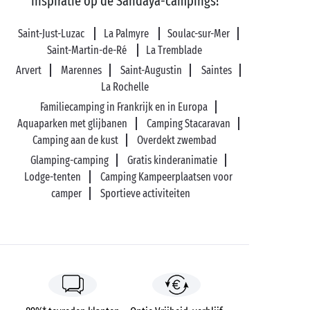
inspiratie op de Sandaya-campings!
Saint-Just-Luzac
La Palmyre
Soulac-sur-Mer
Saint-Martin-de-Ré
La Tremblade
Arvert
Marennes
Saint-Augustin
Saintes
La Rochelle
Familiecamping in Frankrijk en in Europa
Aquaparken met glijbanen
Camping Stacaravan
Camping aan de kust
Overdekt zwembad
Glamping-camping
Gratis kinderanimatie
Lodge-tenten
Camping Kampeerplaatsen voor
camper
Sportieve activiteiten