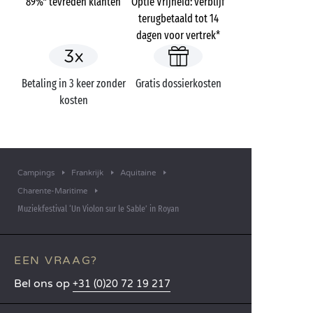
89%* tevreden klanten
Optie Vrijheid: verblijf
terugbetaald tot 14
dagen voor vertrek*
Betaling in 3 keer zonder
Gratis dossierkosten
kosten
Campings
Frankrijk
Aquitaine
Charente-Maritime
Muziekfestival ‘Un Violon sur le Sable’ in Royan
EEN VRAAG?
Bel ons op
+31 (0)20 72 19 217