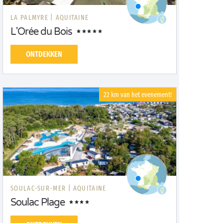
LA PALMYRE |
AQUITAINE
L'Orée du Bois
ONTDEKKEN
22 km van het evenement!
SOULAC-SUR-MER |
AQUITAINE
Soulac Plage