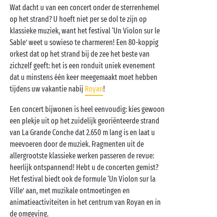
Wat dacht u van een concert onder de sterrenhemel
op het strand? U hoeft niet per se dol te zijn op
klassieke muziek, want het festival ‘Un Violon sur le
Sable’ weet u sowieso te charmeren! Een 80-koppig
orkest dat op het strand bij de zee het beste van
zichzelf geeft: het is een ronduit uniek evenement
dat u minstens één keer meegemaakt moet hebben
tijdens uw vakantie nabij
Royan
!
Een concert bijwonen is heel eenvoudig: kies gewoon
een plekje uit op het zuidelijk georiënteerde strand
van La Grande Conche dat 2.650 m lang is en laat u
meevoeren door de muziek. Fragmenten uit de
allergrootste klassieke werken passeren de revue:
heerlijk ontspannend! Hebt u de concerten gemist?
Het festival biedt ook de formule ‘Un Violon sur la
Ville’ aan, met muzikale ontmoetingen en
animatieactiviteiten in het centrum van Royan en in
de omgeving.