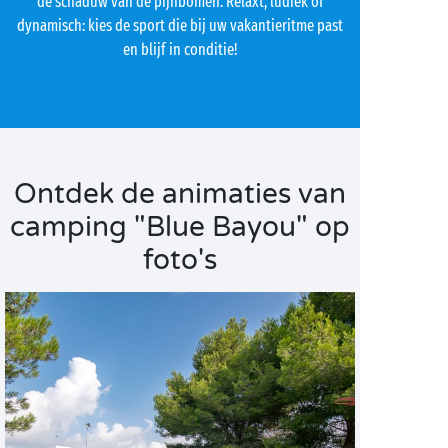
de schaduw van de pijnbomen. Relaxt, ludiek of
dynamisch: kies de sport die bij uw vakantieritme past
en blijf in conditie!
Ontdek de animaties van
camping "Blue Bayou" op
foto's