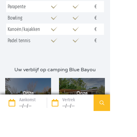
Parapente
€
Bowling
€
Kanoën/kajakken
€
Padel tennis
€
Uw verblijf op camping Blue Bayou
Onze
Onze
kampeerplaatsen
Aankomst
huuraccommodaties
Vertrek
--/--/--
--/--/--
ONTDEKKEN
ONTDEKKEN