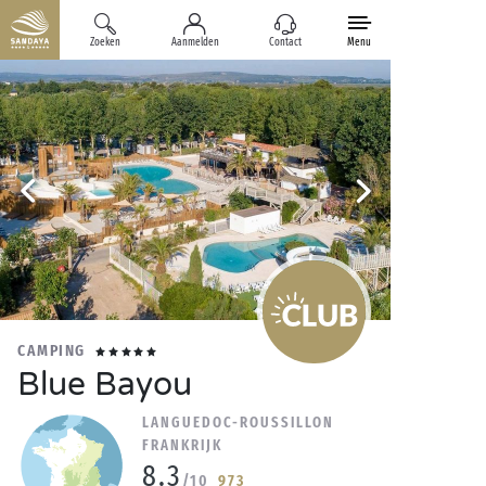
Zoeken
Aanmelden
Contact
Menu
CAMPING
Blue Bayou
LANGUEDOC-ROUSSILLON
FRANKRIJK
8.3
/10
973