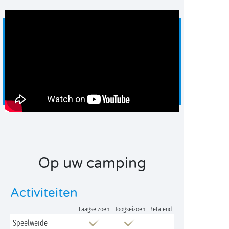
Op uw camping
Activiteiten
Laagseizoen
Hoogseizoen
Betalend
Speelweide