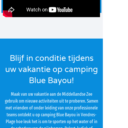
Blijf in conditie tijdens
uw vakantie op camping
Blue Bayou!
Maak van uw vakantie aan de Middellandse Zee
gebruik om nieuwe activiteiten uit te proberen. Samen
met vrienden of onder leiding van onze professionele
teams ontdekt u op camping Blue Bayou in Vendres-
Plage hoe leuk het is om te sporten op het water of in