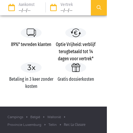
Aankomst
Vertrek
--/--/--
--/--/--
89%* tevreden klanten
Optie Vrijheid: verblijf
terugbetaald tot 14
dagen voor vertrek*
Betaling in 3 keer zonder
Gratis dossierkosten
kosten
Campings
België
Wallonië
Parc La Clusure
Provincie Luxemburg
Tellin