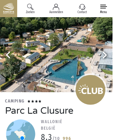
Zoeken
Aanmelden
Contact
Menu
CAMPING
Parc La Clusure
WALLONIË
BELGIË
8.3
/10
996