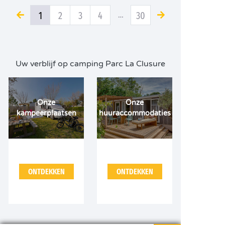
1
2
3
4
…
30
Uw verblijf op camping Parc La Clusure
Onze
Onze
kampeerplaatsen
huuraccommodaties
ONTDEKKEN
ONTDEKKEN