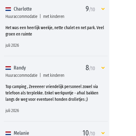
9
Charlotte
/10
Huuraccommodatie
met kinderen
Het was een heerlijk weekje, nette chalet en net park. Veel
groen en ruimte
juli 2026
8
Randy
/10
Huuraccommodatie
met kinderen
Top camping , Zeeeeeer vriendelijk personeel zowel via
telefoon als terplekke. Enkel werkpuntje - afval bakken
langs de weg voor eventueel honden drolletjes ;)
juli 2026
10
Melanie
/10