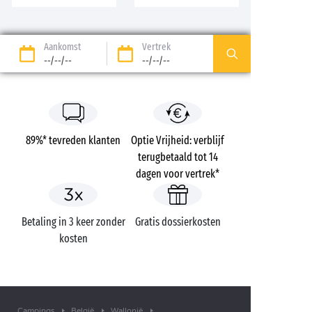
Aankomst
Vertrek
--/--/--
--/--/--
89%* tevreden klanten
Optie Vrijheid: verblijf
terugbetaald tot 14
dagen voor vertrek*
Betaling in 3 keer zonder
Gratis dossierkosten
kosten
Campings
België
Wallonië