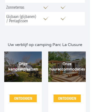
Zonneterras
Glijbaan (glijbanen)
/ Pentaglissen
Uw verblijf op camping Parc La Clusure
Onze
Onze
kampeerplaatsen
huuraccommodaties
ONTDEKKEN
ONTDEKKEN