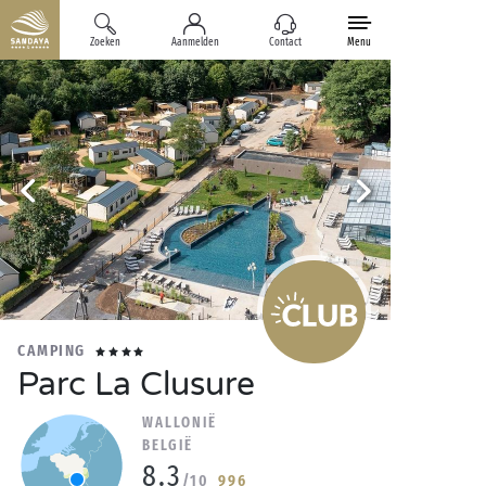
Zoeken
Aanmelden
Contact
Menu
CAMPING
Parc La Clusure
WALLONIË
BELGIË
8.3
/10
996