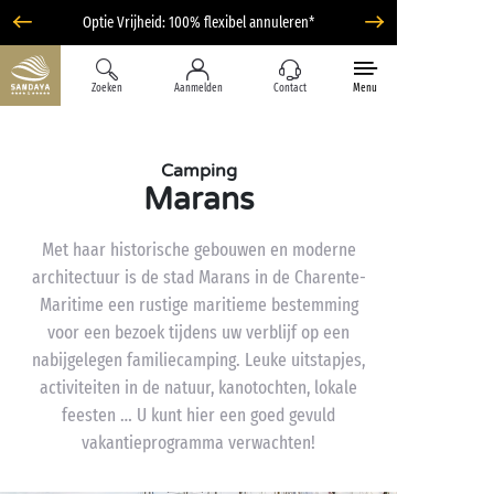
Optie Vrijheid: 100% flexibel annuleren*
Zoeken
Aanmelden
Contact
Menu
Camping
Marans
Met haar historische gebouwen en moderne
architectuur is de stad Marans in de Charente-
Maritime een rustige maritieme bestemming
voor een bezoek tijdens uw verblijf op een
nabijgelegen familiecamping. Leuke uitstapjes,
activiteiten in de natuur, kanotochten, lokale
feesten … U kunt hier een goed gevuld
vakantieprogramma verwachten!