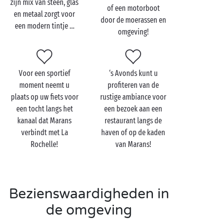
authentieke, rustige omgeving, dan bent u aan het
zijn mix van steen, glas
of een motorboot
goede adres op een camping in de buurt van Marans!
en metaal zorgt voor
door de moerassen en
In dit charmante stadje aan de rivier zullen
een modern tintje …
koppels
omgeving!
als een blok vallen voor de vredige jachthaven, de
kades met kleurrijke huizen en de ontspannen sfeer
… Wanneer u nog meer romantiek wilt toevoegen aan
Voor een sportief
‘s Avonds kunt u
uw verblijf op de camping regelt u een boottochtje
moment neemt u
profiteren van de
of een picknick aan de oever van de rivier met het
plaats op uw fiets voor
rustige ambiance voor
gezang van de vogels op de achtergrond. ´s Avonds
een tocht langs het
een bezoek aan een
kiest u een restaurant uit langs de kade om
kanaal dat Marans
restaurant langs de
lokale producten te gaan proeven
als oesters,
verbindt met La
haven of op de kaden
mossels of Pineau des Charentes, voordat u weer
Rochelle!
van Marans!
terugkeert naar uw
campingaccommodatie
voor een
verkwikkende nachtrust.
Bezienswaardigheden in
de omgeving