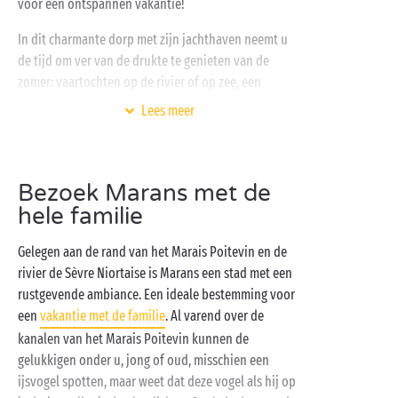
voor een ontspannen vakantie!
In dit charmante dorp met zijn jachthaven neemt u
de tijd om ver van de drukte te genieten van de
zomer: vaartochten op de rivier of op zee, een
wandeling langs de moerassen, een fietstocht langs
Lees meer
het kanaal van Marans tot La Rochelle, een bezoek
aan de kaden, enz. Alles is mogelijk in Marans, vlak
bij uw
luxecamping
! In het centrum van het dorp
Bezoek Marans met de
kunt u flaneren over de lokale markt en de vishal en
hele familie
u in andere tijden wanen … Vervolg uw bezoek met
een wandeling door de straatjes van de oude stad en
Gelegen aan de rand van het Marais Poitevin en de
bewonder de bijzondere bouwstijlen, de bloemrijke
rivier de Sèvre Niortaise is Marans een stad met een
tuinen, en … Kent u de kippen uit Marans? Zwarte
rustgevende ambiance. Een ideale bestemming voor
kippen die rood-bruine eieren leggen, jawel!
een
vakantie met de familie
. Al varend over de
Marans is een ideale bestemming voor liefhebbers
kanalen van het Marais Poitevin kunnen de
van
watersportactiviteiten
: kano, stand-up paddle,
gelukkigen onder u, jong of oud, misschien een
vissen. De troef? Uw 4- of 5-sterrencamping biedt
ijsvogel spotten, maar weet dat deze vogel als hij op