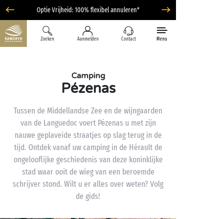
Optie Vrijheid: 100% flexibel annuleren*
Zoeken
Aanmelden
Contact
Menu
Camping
Pézenas
Tussen de Middellandse Zee en de wijngaarden
van de Languedoc voert Pézenas u met zijn
nauwe geplaveide straatjes op slag terug in de
tijd. Ontdek vanaf uw camping in de Hérault de
ongelooflijke geschiedenis van deze koninklijke
stad waar ooit de wieg van een beroemde
schrijver stond. Wilt u er alles over weten? Volg
de gids!