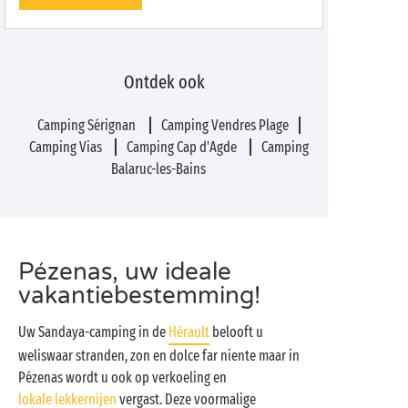
Ontdek ook
Camping Sérignan
Camping Vendres Plage
Camping Vias
Camping Cap d'Agde
Camping
Balaruc-les-Bains
Pézenas, uw ideale
vakantiebestemming!
Uw Sandaya-camping in de
Hérault
belooft u
weliswaar stranden, zon en dolce far niente maar in
Pézenas wordt u ook op verkoeling en
lokale lekkernijen
vergast. Deze voormalige