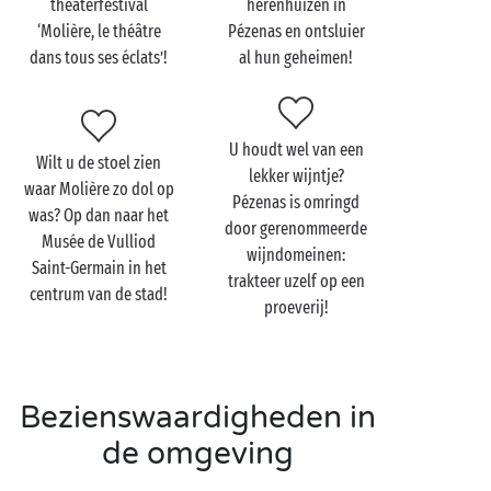
theaterfestival
herenhuizen in
afspraak en stallen de hele dag lang hun waren uit.
‘Molière, le théâtre
Pézenas en ontsluier
De markt van Pézenas is een begrip in de
dans tous ses éclats’!
al hun geheimen!
Languedoc-Roussillon
en terecht: hij bestaat al sinds
de 15e eeuw! U vindt er alles wat u nodig hebt voor
een heerlijke picknick met zijn tweetjes op het terras
U houdt wel van een
van uw stacaravan of op het strand bij de
Wilt u de stoel zien
lekker wijntje?
Middellandse Zee
.
waar Molière zo dol op
Pézenas is omringd
was? Op dan naar het
Pézenas is ook het walhalla van de brocanteurs:
door gerenommeerde
Musée de Vulliod
kuier hand in hand door de straatjes en misschien
wijndomeinen:
Saint-Germain in het
weet u wel iets bijzonders op de kop te tikken. Zo
trakteer uzelf op een
centrum van de stad!
houdt u meteen een mooi souvenir over aan uw
proeverij!
campingverblijf!
Bezienswaardigheden in
de omgeving