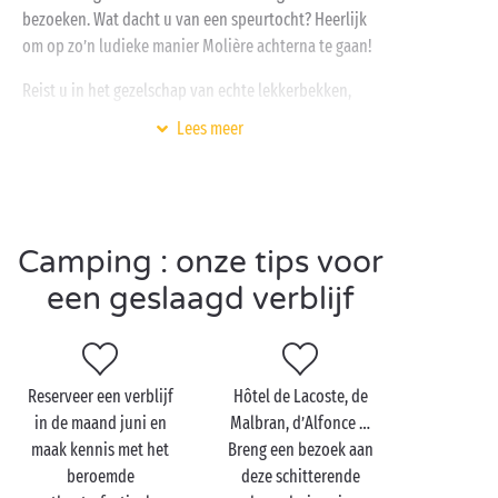
bezoeken. Wat dacht u van een speurtocht? Heerlijk
om op zo’n ludieke manier Molière achterna te gaan!
Reist u in het gezelschap van echte lekkerbekken,
dan moet u beslist een kijkje nemen in de beroemde
Lees meer
artisanale snoepjesfabriek waar de ‘berlingots’
vandaan komen. Deze bekende zoetigheden uit
Pézenas zijn trouwens een leuk souvenir om mee
naar huis te nemen als aandenken aan uw verblijf in
Occitanië
!
Camping : onze tips voor
een geslaagd verblijf
Bezoek Pézenas met z'n
tweetjes
Reserveer een verblijf
Hôtel de Lacoste, de
in de maand juni en
Malbran, d’Alfonce …
Zin om Pézenas
met uw geliefde
te verkennen? Doe
maak kennis met het
Breng een bezoek aan
dat bij voorkeur op zaterdag, wanneer er markt is!
beroemde
deze schitterende
Meer dan 120 markkramers zijn wekelijks op de