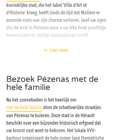
koninklijke stad, die het label ‘Ville d’Art et
d’Histoire’ kreeg, heeft sinds de tijd dat Molière er
woonde niets van zijn charme verloren. Geef uw ogen
dus de kost in Pézenas waar u op elke hoek prachtige
herenhuizen en statige stadspaleizen vindt!
Ondertussen verblijft u op een van onze campings op
Lees meer
een bevoorrechte locatie aan de
kust
: ideaal om van
het strand te genieten en de parels van het
Occitaanse binnenland te ontdekken. In een volledig
Bezoek Pézenas met de
ingerichte
stacaravan
of op een schaduwrijke
hele familie
kampeerplaats
voelt u zich meteen thuis. U geniet
niet alleen van het strand, maar ook van de
Na het zonnebaden is het heerlijk om
verwarmde zwembaden met
waterglijbanen
, de
sport
met de hele familie
door de schaduwrijke straatjes
velden, de
gratis animatie
en het aanbod aan
van Pézenas te kuieren. Deze stad in de Hérault
kwaliteitsdiensten. U krijgt een royale vakantie op
beschikt over een bijzonder historisch erfgoed dat
uw Sandaya-camping!
uw kroost vast weet te bekoren. Het lokale VVV-
kantoor organiseert de hele zomer lang thematische