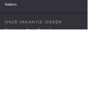
Italiano
ONZE VAKANTIE-IDEEËN
Campings in Noord-Frankrijk
Camping Zuid-Frankrijk
Camping met Zwembad
TOPBESTEMMINGEN
Camping Île-de-France
Camping Aquitaine
Camping Catalonië
SANDAYA
Ontvang onze nieuwsbrief