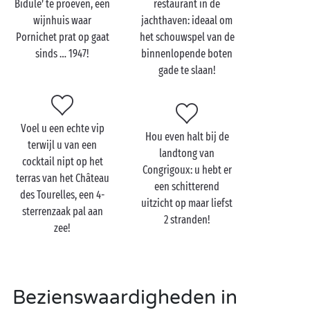
Bidule’ te proeven, een
restaurant in de
met uw geliefde
in de Loire-Atlantique? Neem dan
wijnhuis waar
jachthaven: ideaal om
zeker een kijkje in Pornichet. Zowel in de badplaats
Pornichet prat op gaat
het schouwspel van de
zelf als bij de oceaan wachten u tal van mooie
sinds … 1947!
binnenlopende boten
verrassingen. Niet te missen zijn de prachtige 19e-
gade te slaan!
eeuwse villa’s in de Sainte Marguerite-wijk:
onmogelijk te zeggen welke de mooiste is! Flaneer
met zijn tweetjes door de straten of kies voor een
Voel u een echte vip
door de stad georganiseerd bezoek. De gids vertelt u
Hou even halt bij de
terwijl u van een
honderduit over al deze villa’s!
landtong van
cocktail nipt op het
Congrigoux: u hebt er
Neem daarna de kustroute langs de oceaan die
terras van het Château
een schitterend
Pornichet met Saint-Nazaire verbindt en geniet met
des Tourelles, een 4-
uitzicht op maar liefst
volle teugen van het uitzicht over de stranden,
sterrenzaak pal aan
2 stranden!
kliffen en kreken in dit stukje paradijs. U vindt vast
zee!
de perfecte plek voor een picknick bij het water!
Bezienswaardigheden in