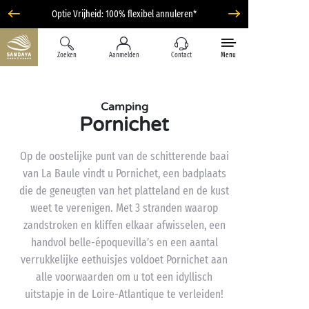
Optie Vrijheid: 100% flexibel annuleren*
Zoeken
Aanmelden
Contact
Menu
Camping
Pornichet
Op de oostelijke punt van de schitterende baai
van La Baule vindt u Pornichet, een badplaats
die de geneugten van het platteland en de kust
weet te verenigen. Met 3 stranden waarop
zandstroken en kliffen elkaar afwisselen, een
handvol belle-époquevilla’s en een aantal
verrukkelijke eethuisjes voldoet Pornichet aan
alle voorwaarden om u tot een idyllisch
uitstapje in de Loire-Atlantique te verleiden!