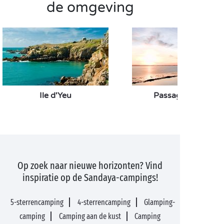
de omgeving
Ile d'Yeu
Passage du Gois
Op zoek naar nieuwe horizonten? Vind
inspiratie op de Sandaya-campings!
5-sterrencamping
4-sterrencamping
Glamping-
camping
Camping aan de kust
Camping