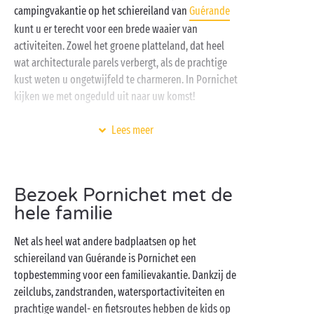
campingvakantie op het schiereiland van
Guérande
kunt u er terecht voor een brede waaier van
activiteiten. Zowel het groene platteland, dat heel
wat architecturale parels verbergt, als de prachtige
kust weten u ongetwijfeld te charmeren. In Pornichet
kijken we met ongeduld uit naar uw komst!
Accommodatie vindt u op onze camping in de
Lees meer
Loire-Atlantique
met een ruime keuze aan
comfortabele
cottages
en
kampeerplaatsen
voor uw
tent, caravan of camper. Uw vakantie bij de oceaan
Bezoek Pornichet met de
nabij Pornichet belooft een verkwikkende en
hele familie
ontspannende ervaring te worden! Hebt u even
genoeg van de zee, geniet dan van de zwembaden en
Net als heel wat andere badplaatsen op het
glijbanen in het aquapark van de camping. En niet
schiereiland van Guérande is Pornichet een
alleen in het water valt pret te beleven. Wat dacht u
topbestemming voor een familievakantie. Dankzij de
van een partijtje petanque, voetbal of volleybal? Of
zeilclubs, zandstranden, watersportactiviteiten en
liever een
fietstocht
? Alles kan!
prachtige wandel- en fietsroutes hebben de kids op