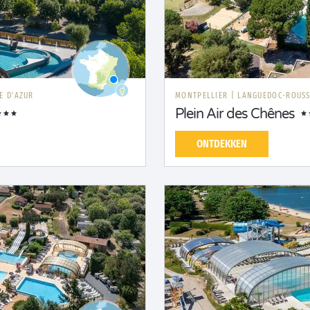
E D'AZUR
MONTPELLIER
|
LANGUEDOC-ROUSS
Plein Air des Chênes
ONTDEKKEN