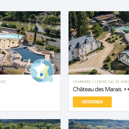
AINE
CHAMBORD
|
CENTRE-VAL DE LOIR
Château des Marais
ONTDEKKEN