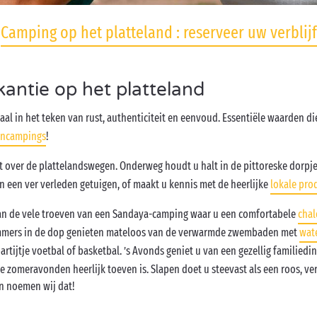
Camping op het platteland : reserveer uw verblijf
ntie op het platteland
aal in het teken van rust, authenticiteit en eenvoud. Essentiële waarden d
encampings
!
 over de plattelandswegen. Onderweg houdt u halt in de pittoreske dorpjes
n een ver verleden getuigen, of maakt u kennis met de heerlijke
lokale pro
an de vele troeven van een Sandaya-camping waar u een comfortabele
chal
mmers in de dop genieten mateloos van de verwarmde zwembaden met
wat
artijtje voetbal of basketbal. ’s Avonds geniet u van een gezellig familiedi
e zomeravonden heerlijk toeven is. Slapen doet u steevast als een roos, ver
n noemen wij dat!