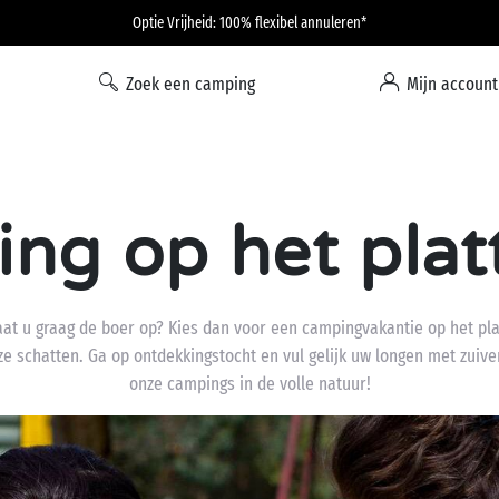
Optie Vrijheid: 100% flexibel annuleren*
Zoek een camping
Mijn account
ng op het plat
aat u graag de boer op? Kies dan voor een campingvakantie op het pla
e schatten. Ga op ontdekkingstocht en vul gelijk uw longen met zuiver
onze campings in de volle natuur!