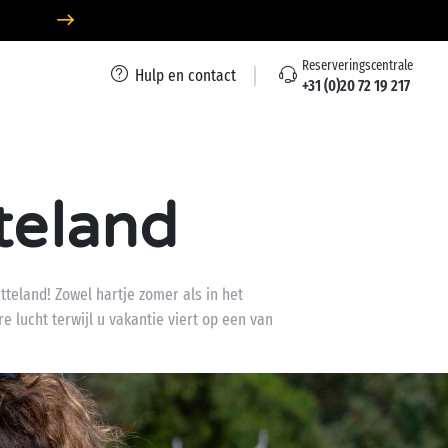
Reserveringscentrale
Hulp en contact
+31 (0)20 72 19 217
teland
tteland! Zowel hartje zomer als in het
e lucht terwijl u vakantie viert op een van