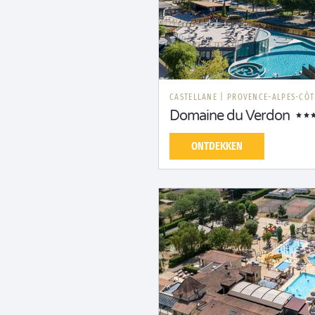
CASTELLANE
|
PROVENCE-ALPES-CÔT
Domaine du Verdon
ONTDEKKEN