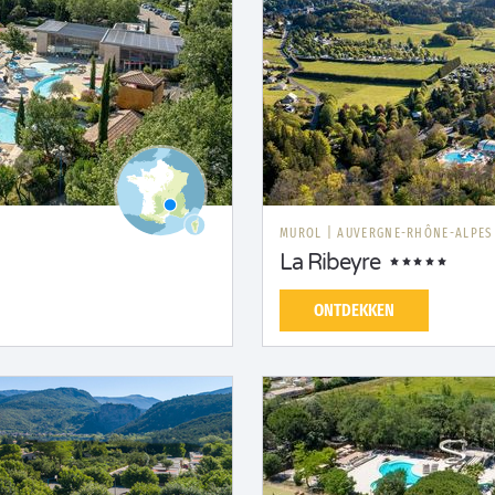
S
MUROL
|
AUVERGNE-RHÔNE-ALPES
La Ribeyre
ONTDEKKEN