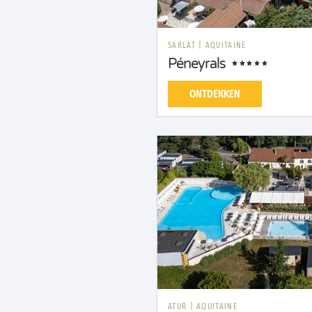
SARLAT
|
AQUITAINE
Péneyrals
ONTDEKKEN
ATUR
|
AQUITAINE