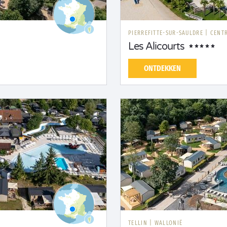
PIERREFITTE-SUR-SAULDRE
|
CENTR
Les Alicourts
ONTDEKKEN
TELLIN
|
WALLONIË