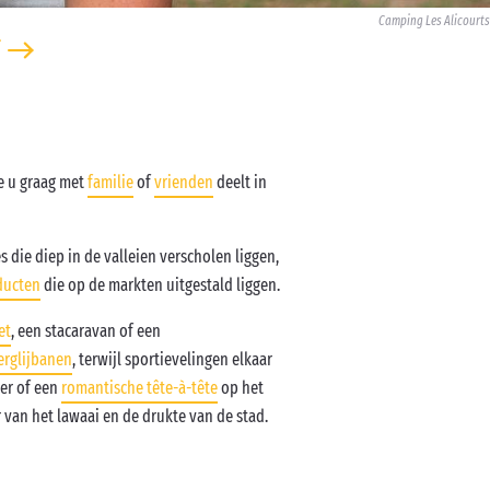
Camping Les Alicourts
ie u graag met
familie
of
vrienden
deelt in
 die diep in de valleien verscholen liggen,
ducten
die op de markten uitgestald liggen.
et
, een stacaravan of een
erglijbanen
, terwijl sportievelingen elkaar
ner of een
romantische tête-à-tête
op het
 van het lawaai en de drukte van de stad.