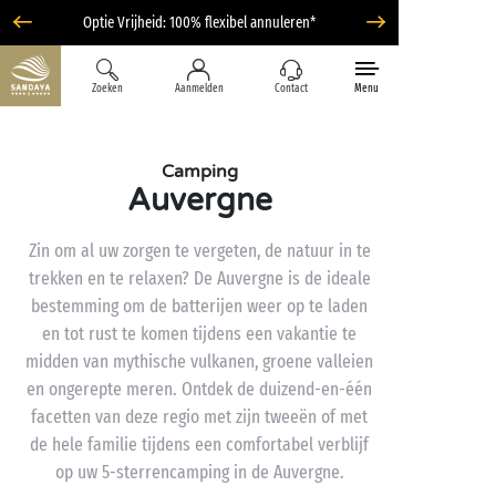
Optie Vrijheid: 100% flexibel annuleren*
Zoeken
Aanmelden
Contact
Menu
Camping
Auvergne
Zin om al uw zorgen te vergeten, de natuur in te
trekken en te relaxen? De Auvergne is de ideale
bestemming om de batterijen weer op te laden
en tot rust te komen tijdens een vakantie te
midden van mythische vulkanen, groene valleien
en ongerepte meren. Ontdek de duizend-en-één
facetten van deze regio met zijn tweeën of met
de hele familie tijdens een comfortabel verblijf
op uw 5-sterrencamping in de Auvergne.