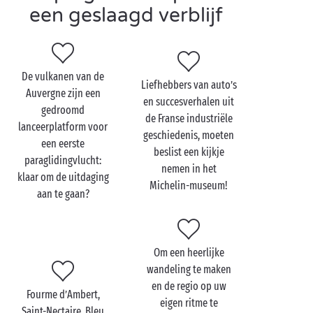
en relaxen.
Een overdekt en verwarmd zwembad
, een
een geslaagd verblijf
privémeer waarin u kunt zwemmen, een
aquapark met glijbaan
, animatie voor jong en oud …:
de teams van uw 5-sterrencamping in de Auvergne
doen er alles aan om van uw vakantie een
De vulkanen van de
Liefhebbers van auto’s
onvergetelijke ervaring te maken!
Auvergne zijn een
en succesverhalen uit
gedroomd
de Franse industriële
lanceerplatform voor
geschiedenis, moeten
een eerste
beslist een kijkje
paraglidingvlucht:
nemen in het
klaar om de uitdaging
Michelin-museum!
aan te gaan?
Om een heerlijke
wandeling te maken
en de regio op uw
Fourme d’Ambert,
eigen ritme te
Saint-Nectaire, Bleu