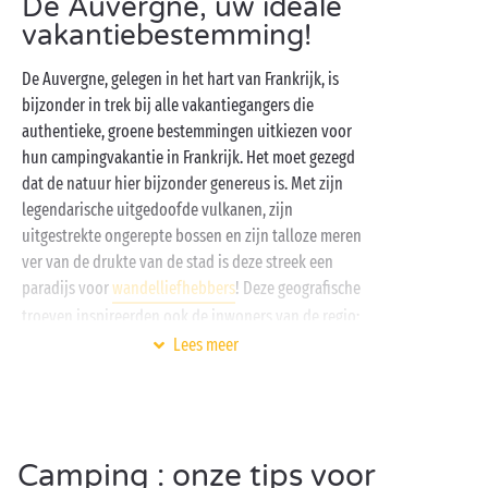
De Auvergne, uw ideale
vakantiebestemming!
De Auvergne, gelegen in het hart van Frankrijk, is
bijzonder in trek bij alle vakantiegangers die
authentieke, groene bestemmingen uitkiezen voor
hun campingvakantie in Frankrijk. Het moet gezegd
dat de natuur hier bijzonder genereus is. Met zijn
legendarische uitgedoofde vulkanen, zijn
uitgestrekte ongerepte bossen en zijn talloze meren
ver van de drukte van de stad is deze streek een
paradijs voor
wandelliefhebbers
! Deze geografische
troeven inspireerden ook de inwoners van de regio:
overal ontdekt u historische monumenten en dorpen
Lees meer
die zo op een ansichtkaart kunnen.
Na alweer een heerlijk uitstapje met de hele familie
gaat er natuurlijk niets boven thuiskomen op een
5-sterrencamping
waar u optimaal kunt ontspannen
Camping : onze tips voor