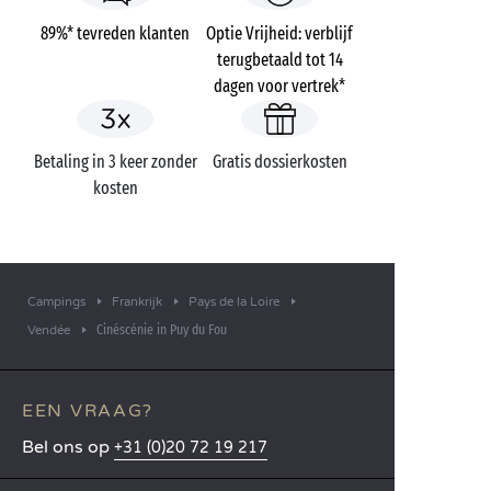
89%* tevreden klanten
Optie Vrijheid: verblijf
terugbetaald tot 14
dagen voor vertrek*
Betaling in 3 keer zonder
Gratis dossierkosten
kosten
Campings
Frankrijk
Pays de la Loire
Cinéscénie in Puy du Fou
Vendée
EEN VRAAG?
Bel ons op
+31 (0)20 72 19 217