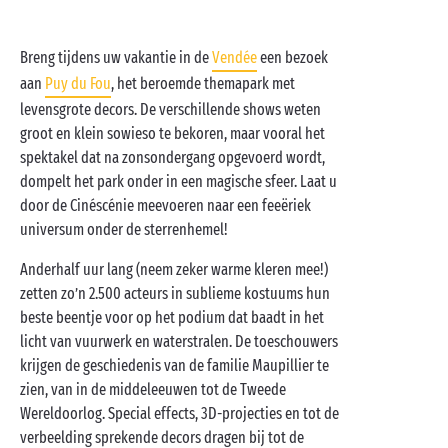
Breng tijdens uw vakantie in de
Vendée
een bezoek
aan
Puy du Fou
, het beroemde themapark met
levensgrote decors. De verschillende shows weten
groot en klein sowieso te bekoren, maar vooral het
spektakel dat na zonsondergang opgevoerd wordt,
dompelt het park onder in een magische sfeer. Laat u
door de Cinéscénie meevoeren naar een feeëriek
universum onder de sterrenhemel!
Anderhalf uur lang (neem zeker warme kleren mee!)
zetten zo’n 2.500 acteurs in sublieme kostuums hun
beste beentje voor op het podium dat baadt in het
licht van vuurwerk en waterstralen. De toeschouwers
krijgen de geschiedenis van de familie Maupillier te
zien, van in de middeleeuwen tot de Tweede
Wereldoorlog. Special effects, 3D-projecties en tot de
verbeelding sprekende decors dragen bij tot de