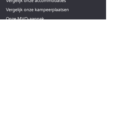
Vergelijk onze accommodaties
Vergelijk onze kampeerplaatsen
Onze MVO-aanpak
Groepen en seminars
Onze diensten à la carte
KLANTENSERVICE
Hulp en contact
Uw klantenaccount
Bereken uw ecologische impact
De mobiele Sandaya-app
Mijn saldo betalen
Algemene Verkoopvoorwaarden
Wettelijke vermeldingen
Privacyverklaring