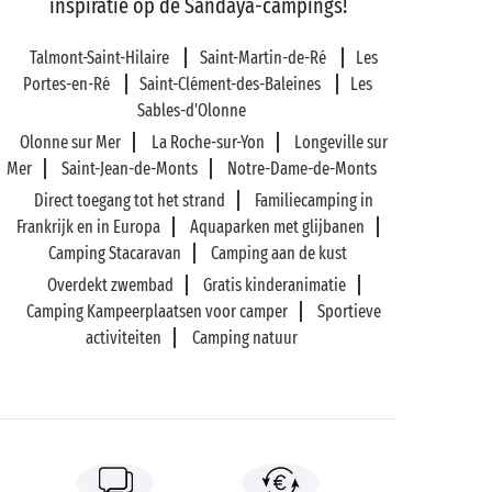
inspiratie op de Sandaya-campings!
Talmont-Saint-Hilaire
Saint-Martin-de-Ré
Les
Portes-en-Ré
Saint-Clément-des-Baleines
Les
Sables-d'Olonne
Olonne sur Mer
La Roche-sur-Yon
Longeville sur
Mer
Saint-Jean-de-Monts
Notre-Dame-de-Monts
Direct toegang tot het strand
Familiecamping in
Frankrijk en in Europa
Aquaparken met glijbanen
Camping Stacaravan
Camping aan de kust
Overdekt zwembad
Gratis kinderanimatie
Camping Kampeerplaatsen voor camper
Sportieve
activiteiten
Camping natuur