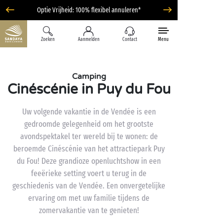
Optie Vrijheid: 100% flexibel annuleren*
Zoeken
Aanmelden
Contact
Menu
Camping
Cinéscénie in Puy du Fou
Uw volgende vakantie in de Vendée is een
gedroomde gelegenheid om het grootste
avondspektakel ter wereld bij te wonen: de
beroemde Cinéscénie van het attractiepark Puy
du Fou! Deze grandioze openluchtshow in een
feeërieke setting voert u terug in de
geschiedenis van de Vendée. Een onvergetelijke
ervaring om met uw familie tijdens de
zomervakantie van te genieten!