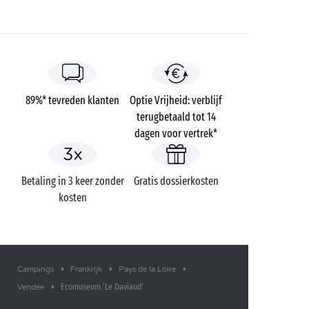
89%* tevreden klanten
Optie Vrijheid: verblijf
terugbetaald tot 14
dagen voor vertrek*
Betaling in 3 keer zonder
Gratis dossierkosten
kosten
Campings
Frankrijk
Pays de la Loire
Ecomuseum ‘Le Daviaud’
Vendée