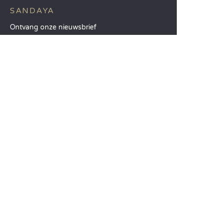
SANDAYA
Ontvang onze nieuwsbrief
Raadpleeg onze brochure
Vergelijk onze accommodaties
Vergelijk onze kampeerplaatsen
Onze MVO-aanpak
Groepen en seminars
Onze diensten à la carte
KLANTENSERVICE
Hulp en contact
Uw klantenaccount
Bereken uw ecologische impact
De mobiele Sandaya-app