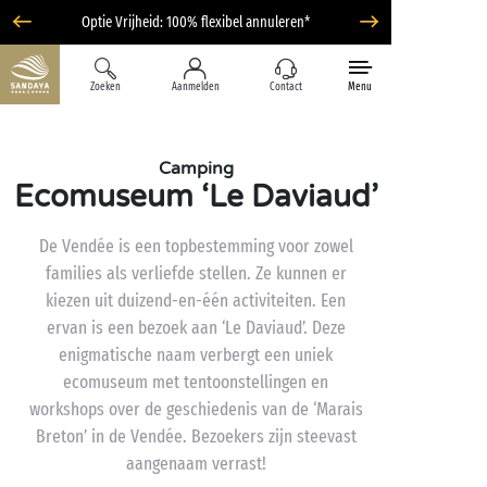
Optie Vrijheid: 100% flexibel annuleren*
Zoeken
Aanmelden
Contact
Menu
Camping
Ecomuseum ‘Le Daviaud’
De Vendée is een topbestemming voor zowel
families als verliefde stellen. Ze kunnen er
kiezen uit duizend-en-één activiteiten. Een
ervan is een bezoek aan ‘Le Daviaud’. Deze
enigmatische naam verbergt een uniek
ecomuseum met tentoonstellingen en
workshops over de geschiedenis van de ‘Marais
Breton’ in de Vendée. Bezoekers zijn steevast
aangenaam verrast!