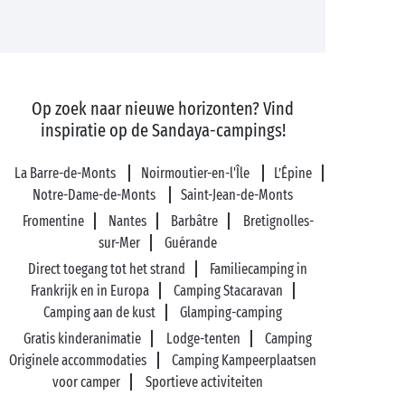
Op zoek naar nieuwe horizonten? Vind
inspiratie op de Sandaya-campings!
La Barre-de-Monts
Noirmoutier-en-l'Île
L’Épine
Notre-Dame-de-Monts
Saint-Jean-de-Monts
Fromentine
Nantes
Barbâtre
Bretignolles-
sur-Mer
Guérande
Direct toegang tot het strand
Familiecamping in
Frankrijk en in Europa
Camping Stacaravan
Camping aan de kust
Glamping-camping
Gratis kinderanimatie
Lodge-tenten
Camping
Originele accommodaties
Camping Kampeerplaatsen
voor camper
Sportieve activiteiten