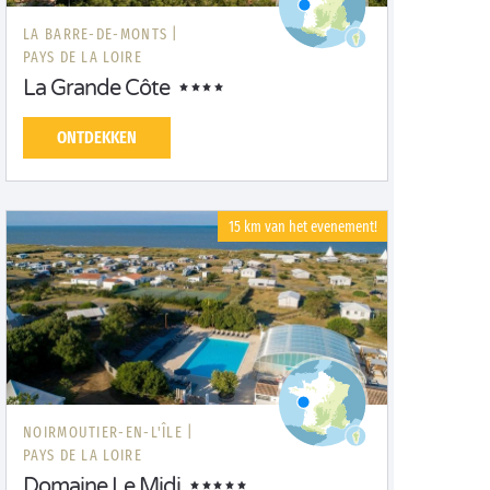
LA BARRE-DE-MONTS |
PAYS DE LA LOIRE
La Grande Côte
ONTDEKKEN
15 km van het evenement!
NOIRMOUTIER-EN-L'ÎLE |
PAYS DE LA LOIRE
Domaine Le Midi