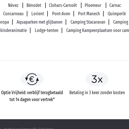
Névez
Bénodet
Clohars-Carnoët
Ploemeur
Carnac
Concarneau
Lorient
Pont-Aven
Port Manech
Quimperlé
Europa
Aquaparken met glijbanen
Camping Stacaravan
Camping 
s kinderanimatie
Lodge-tenten
Camping Kampeerplaatsen voor cam
Optie Vrijheid: verblijf terugbetaald
Betaling in 3 keer zonder kosten
tot 14 dagen voor vertrek*