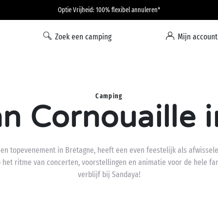
Optie Vrijheid: 100% flexibel annuleren*
Zoek een camping
Mijn account
Camping
an Cornouaille
 een topevenement in Bretagne, heeft een even feestelijk als afwisse
het ritme van concerten, voorstellingen en animatie voor de hele fa
verblijf bij Sandaya!