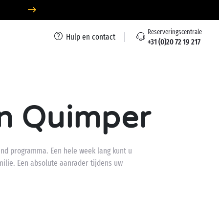
Reserveringscentrale
Hulp en contact
+31 (0)20 72 19 217
 in Quimper
lend programma. Een hele week lang kunt u
milie. Een absolute aanrader tijdens uw