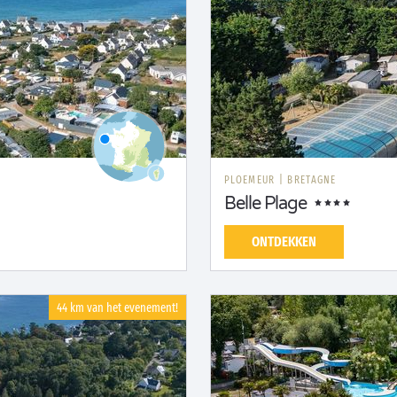
PLOEMEUR
|
BRETAGNE
Belle Plage
ONTDEKKEN
44 km van het evenement!