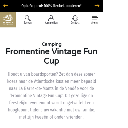
Optie Vrijheid: 100% flexibel annuleren*
Zoeken
Aanmelden
Contact
Menu
Camping
Fromentine Vintage Fun
Cup
Houdt u van boardsporten? Zet dan deze zomer
koers naar de Atlantische kust en meer bepaald
naar La Barre-de-Monts in de Vendée voor de
‘Fromentine Vintage Fun Cup’. Dit gezellige en
feestelijke evenement wordt ongetwijfeld een
hoogtepunt tijdens uw vakantie met uw familie,
met zijn tweeën of onder vrienden.