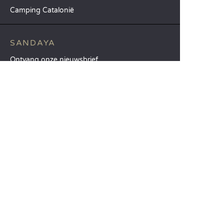
Camping Catalonië
SANDAYA
Ontvang onze nieuwsbrief
Raadpleeg onze brochure
Vergelijk onze accommodaties
Vergelijk onze kampeerplaatsen
Onze MVO-aanpak
Groepen en seminars
Onze diensten à la carte
KLANTENSERVICE
Hulp en contact
Uw klantenaccount