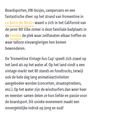
Boardsporten, VW-busjes, campervans en een
fantastische sfeer: op het strand van Fromentine in
La Barre-de-Monts
waant u zich in het Californië van
de jaren 80! Elke zomer is deze familiale badplaats in
de
Vendée
de plek waar zeilfanaten elkaar treffen en
waar talloze nieuwsgierigen hen komen
bewonderen.
De ‘Fromentine Vintage Fun Cup’ speelt zich zowel op
het land als op het water af. Op het land vindt u een
vintage-markt met 80 stands en foodtrucks, terwijl
ook de hele dag lang animatieactiviteiten
aangeboden worden (concerten, straatoptredens,
enz.). Op het water zijn de windsurfers dan weer heer
en meester: samen delen ze hun liefde en passie voor
de boardsport. Dit unieke evenement maakt een
onvergetelijke indruk op jong en oud!