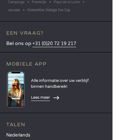
Campings
Frankrijk
Pays de la Loire
Fromentine Vintage Fun Cup
Vendée
EEN VRAAG?
Bel ons op
+31 (0)20 72 19 217
MOBIELE APP
Alle informatie over uw verblijf
binnen handbereik!
Lees meer
TALEN
Nederlands