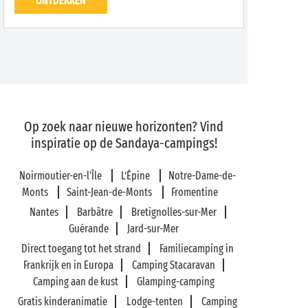
ONTDEKKEN
Op zoek naar nieuwe horizonten? Vind
inspiratie op de Sandaya-campings!
Noirmoutier-en-l'Île
L’Épine
Notre-Dame-de-
Monts
Saint-Jean-de-Monts
Fromentine
Nantes
Barbâtre
Bretignolles-sur-Mer
Guérande
Jard-sur-Mer
Direct toegang tot het strand
Familiecamping in
Frankrijk en in Europa
Camping Stacaravan
Camping aan de kust
Glamping-camping
Gratis kinderanimatie
Lodge-tenten
Camping