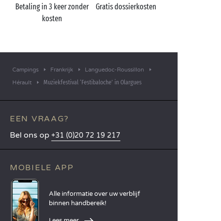
Betaling in 3 keer zonder
Gratis dossierkosten
kosten
Campings
Frankrijk
Languedoc-Roussillon
Muziekfestival ‘Festibaloche’ in Olargues
Hérault
EEN VRAAG?
Bel ons op
+31 (0)20 72 19 217
MOBIELE APP
Alle informatie over uw verblijf
binnen handbereik!
Lees meer