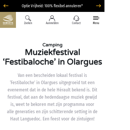
Optie Vrijheid: 100% flexibel annuleren*
Zoeken
Aanmelden
Contact
Menu
Camping
Muziekfestival
‘Festibaloche’ in Olargues
Van een bescheiden lokaal festival is
‘Festibaloche’ in Olargues uitgegroeid tot een
evenement dat in de hele Hérault bekend is. Dit
festival, dat aan de hedendaagse muziek gewijd
is, weet te bekoren met zijn programma voor
alle generaties en zijn schitterende setting in de
Haut Languedoc. Een feest voor de zintuigen!