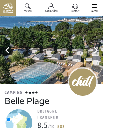
Zoeken
Aanmelden
Contact
Menu
CAMPING
Belle Plage
BRETAGNE
FRANKRIJK
8.5
/10
583