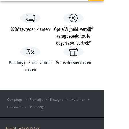
89%* tevreden klanten
Optie Vrijheid: verblijf
terugbetaald tot 14
dagen voor vertrek*
Betaling in 3 keer zonder
Gratis dossierkosten
kosten
Campings
Frankrijk
Bretagne
Morbihan
Belle Plage
Ploemeur
EEN VRAAG?