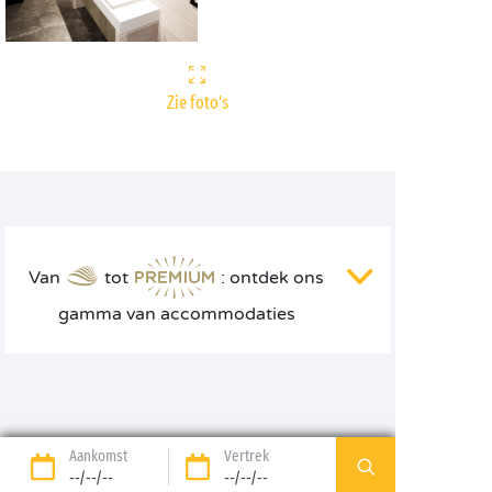
Zie foto's
Van
tot
: ontdek ons
gamma van accommodaties
Aankomst
Vertrek
--/--/--
--/--/--