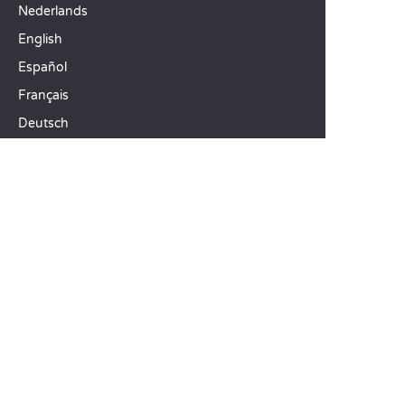
Nederlands
English
Español
Français
Deutsch
Italiano
ONZE VAKANTIE-IDEEËN
Campings in Noord-Frankrijk
Camping Zuid-Frankrijk
Camping met Zwembad
TOPBESTEMMINGEN
Camping Île-de-France