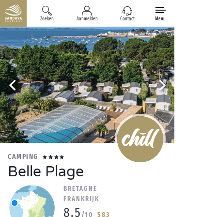
Zoeken
Aanmelden
Contact
Menu
CAMPING
Belle Plage
BRETAGNE
FRANKRIJK
8.5
/10
583