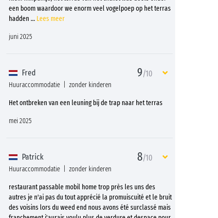
een boom waardoor we enorm veel vogelpoep op het terras
hadden
...
Lees meer
juni 2025
9
Fred
/10
Huuraccommodatie
zonder kinderen
Het ontbreken van een leuning bij de trap naar het terras
mei 2025
8
Patrick
/10
Huuraccommodatie
zonder kinderen
restaurant passable mobil home trop près les uns des
autres je n'ai pas du tout apprécié la promuiscuité et le bruit
des voisins lors du weed end nous avons été surclassé mais
franchement j'aurais voulu plus de verdure et despace pour