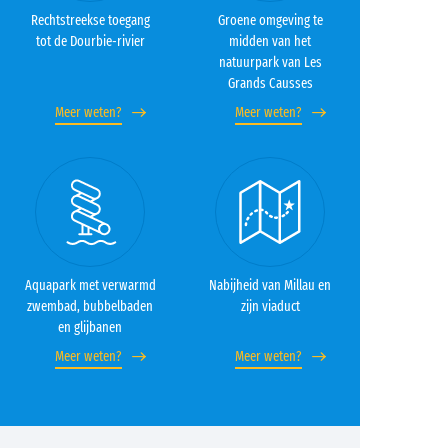
Rechtstreekse toegang
Groene omgeving te
tot de Dourbie-rivier
midden van het
natuurpark van Les
Grands Causses
Meer weten?
Meer weten?
Aquapark met verwarmd
Nabijheid van Millau en
zwembad, bubbelbaden
zijn viaduct
en glijbanen
Meer weten?
Meer weten?