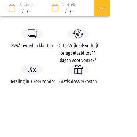
Aankomst
Vertrek
--/--/--
--/--/--
89%* tevreden klanten
Optie Vrijheid: verblijf
terugbetaald tot 14
dagen voor vertrek*
Betaling in 3 keer zonder
Gratis dossierkosten
kosten
Campings
Frankrijk
Midi-Pyrénées
Les Rivages
Aveyron
Millau