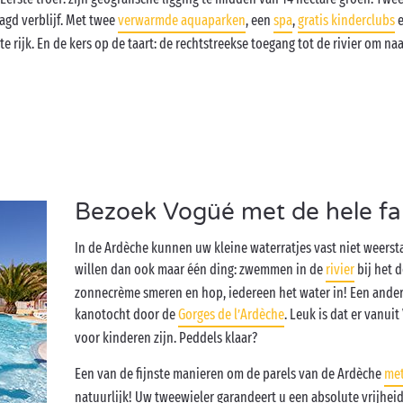
gd verblijf. Met twee
verwarmde aquaparken
, een
spa
,
gratis kinderclubs
e
te rijk. En de kers op de taart: de rechtstreekse toegang tot de rivier om n
Bezoek Vogüé met de hele fa
In de Ardèche kunnen uw kleine waterratjes vast niet weerst
willen dan ook maar één ding: zwemmen in de
rivier
bij het 
zonnecrème smeren en hop, iedereen het water in! Een andere
kanotocht door de
Gorges de l’Ardèche
. Leuk is dat er vanu
voor kinderen zijn. Peddels klaar?
Een van de fijnste manieren om de parels van de Ardèche
met
natuurlijk! Uw tweewieler garandeert u een absolute vrijhei