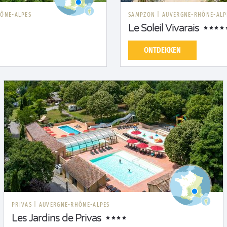
ÔNE-ALPES
SAMPZON
|
AUVERGNE-RHÔNE-ALP
Le Soleil Vivarais
ONTDEKKEN
PRIVAS
|
AUVERGNE-RHÔNE-ALPES
Les Jardins de Privas