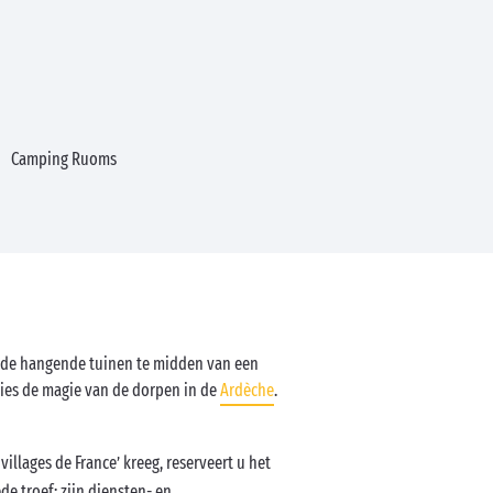
Camping Ruoms
, de hangende tuinen te midden van een
cies de magie van de dorpen in de
Ardèche
.
 villages de France’ kreeg, reserveert u het
de troef: zijn diensten- en