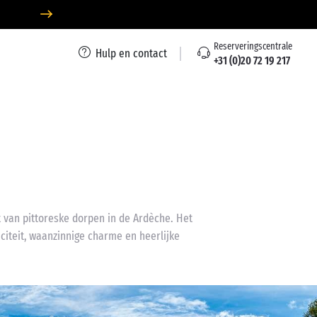
Reserveringscentrale
Hulp en contact
+31 (0)20 72 19 217
t van pittoreske dorpen in de Ardèche. Het
iciteit, waanzinnige charme en heerlijke