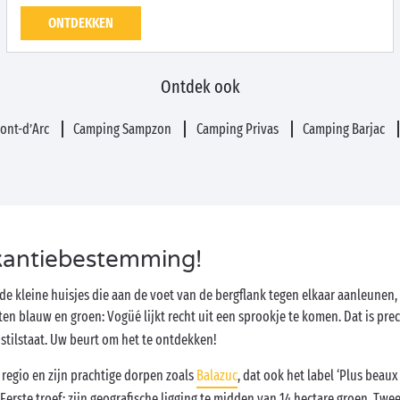
ONTDEKKEN
Ontdek ook
ont-d’Arc
Camping Sampzon
Camping Privas
Camping Barjac
kantiebestemming!
de kleine huisjes die aan de voet van de bergflank tegen elkaar aanleunen
n blauw en groen: Vogüé lijkt recht uit een sprookje te komen. Dat is pre
 stilstaat. Uw beurt om het te ontdekken!
regio en zijn prachtige dorpen zoals
Balazuc
, dat ook het label ‘Plus beaux
rste troef: zijn geografische ligging te midden van 14 hectare groen. Twee