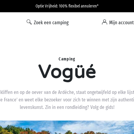
Optie Vrijheid: 100% flexibel annuleren*
Zoek een camping
Mijn account
Camping
Vogüé
liffen en op de oever van de Ardèche, staat ongetwijfeld op elke lijs
 de France’ en weet elke bezoeker voor zich te winnen met zijn authent
levenskunst. Zin in een rondleiding? Volg de gids!