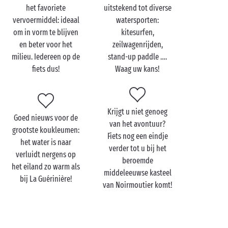
opgesteld voor uw bezoek aan La Guérinière!
het favoriete
uitstekend tot diverse
vervoermiddel: ideaal
watersporten:
Na het ontbijt op uw terras huurt u op de camping
om in vorm te blijven
kitesurfen,
een fiets en fietst u naar het centrum van het eiland.
en beter voor het
zeilwagenrijden,
Daar moet u kiezen. Rijdt u naar het oosten, dan
milieu. Iedereen op de
stand-up paddle ….
komt u bij de oesterhaven van Le Bonhomme, de
fiets dus!
Waag uw kans!
grootste van het eiland, in de baai van Bourgneuf. In
de talloze vissershuisjes kunt u terecht voor een
proeverij pal aan de oceaan. Rijdt u naar het westen,
dan belandt u in een heel ander landschap: het
Krijgt u niet genoeg
Goed nieuws voor de
charmante bos van Eloux. Op wel 23 meter boven de
van het avontuur?
grootste koukleumen:
kust hebt u er een prachtig uitzicht over de stranden
Fiets nog een eindje
het water is naar
en de glinsterende zee. Zin in een romantische
verder tot u bij het
verluidt nergens op
picknick met zijn tweeën?
beroemde
het eiland zo warm als
middeleeuwse kasteel
bij La Guérinière!
van Noirmoutier komt!