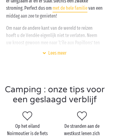
er langzaam af en er staat slechts een zwakke
stroming. Perfect dus om
met de hele familie
van een
middag aan zee te genieten!
Om naar de andere kant van de wereld te reizen
hoeft u de Vendée eigenlijk niet te verlaten. Neem
uw kroost gewoon mee naar ‘L’île aux Papillons’ ten
noorden van La Guérinière. In deze unieke tropische
Lees meer
kas fladderen zowat 1.000 vlinders van overal ter
wereld vrij rond. Mis niets van dit verbluffende
spektakel!
Camping : onze tips voor
een geslaagd verblijf
Bezoek La Guérinière met
z'n tweetjes
Plant u een
romantische vakantie
op Noirmoutier,
Op het eiland
De stranden aan de
dan hebben we alvast een mooi programma
Noirmoutier is de fiets
westkust lenen zich