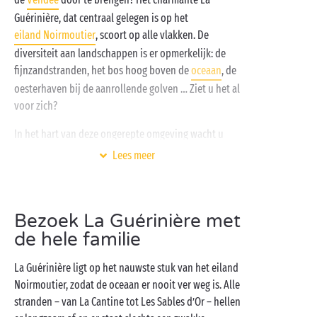
Guérinière, dat centraal gelegen is op het
eiland Noirmoutier
, scoort op alle vlakken. De
diversiteit aan landschappen is er opmerkelijk: de
fijnzandstranden, het bos hoog boven de
oceaan
, de
oesterhaven bij de aanrollende golven … Ziet u het al
voor zich?
In het hart van deze ongerepte omgeving wacht u
een verblijf in het teken van rust en ontspanning.
Lees meer
Fietstochtjes
maken, dolce far niente bij het
overdekte zwembad, zonnebaden op het terras van
uw
cottage
… Tijdens uw campingvakantie bij
Bezoek La Guérinière met
Sandaya kan het allemaal! Wilt u graag een exotische
de hele familie
toets aan uw verblijf geven? Reserveer een van onze
originele accommodaties
om helemaal met de
La Guérinière ligt op het nauwste stuk van het eiland
dagelijkse sleur te breken. We weten nu al dat u uw
Noirmoutier, zodat de oceaan er nooit ver weg is. Alle
campingverblijf op het eiland Noirmoutier niet gauw
stranden – van La Cantine tot Les Sables d’Or – hellen
zult vergeten!