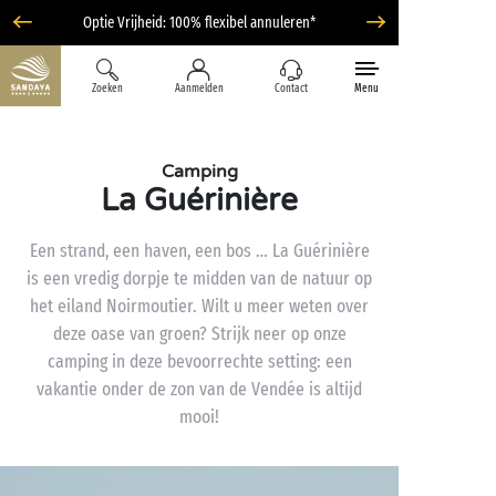
Optie Vrijheid: 100% flexibel annuleren*
Zoeken
Aanmelden
Contact
Menu
Camping
La Guérinière
Een strand, een haven, een bos … La Guérinière
is een vredig dorpje te midden van de natuur op
het eiland Noirmoutier. Wilt u meer weten over
deze oase van groen? Strijk neer op onze
camping in deze bevoorrechte setting: een
vakantie onder de zon van de Vendée is altijd
mooi!