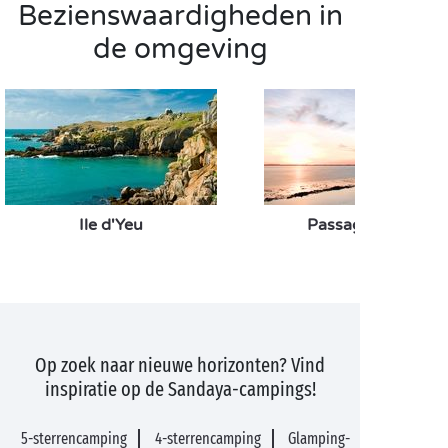
Bezienswaardigheden in
de omgeving
Ile d'Yeu
Passage du Gois
Op zoek naar nieuwe horizonten? Vind
inspiratie op de Sandaya-campings!
5-sterrencamping
4-sterrencamping
Glamping-