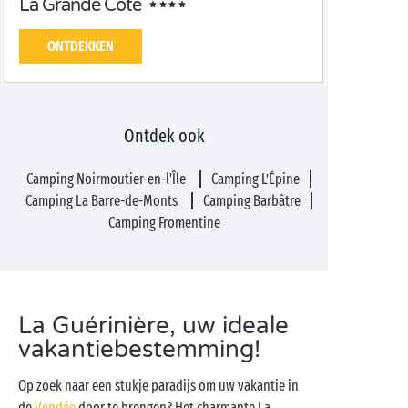
La Grande Côte
ONTDEKKEN
Ontdek ook
Camping Noirmoutier-en-l'Île
Camping L’Épine
Camping La Barre-de-Monts
Camping Barbâtre
Camping Fromentine
La Guérinière, uw ideale
vakantiebestemming!
Op zoek naar een stukje paradijs om uw vakantie in
de
Vendée
door te brengen? Het charmante La