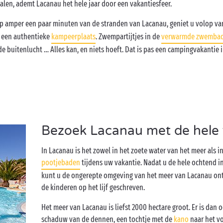
alen, ademt Lacanau het hele jaar door een vakantiesfeer.
op amper een paar minuten van de stranden van Lacanau, geniet u volop van 
 een authentieke
kampeerplaats
. Zwempartijtjes in de
verwarmde zwemba
de buitenlucht … Alles kan, en niets hoeft. Dat is pas een campingvakantie in
Bezoek Lacanau met de hele 
In Lacanau is het zowel in het zoete water van het meer als in
pootjebaden
tijdens uw vakantie. Nadat u de hele ochtend i
kunt u de ongerepte omgeving van het meer van Lacanau ontd
de kinderen op het lijf geschreven.
Het meer van Lacanau is liefst 2000 hectare groot. Er is dan o
schaduw van de dennen, een tochtje met de
kano
naar het vo