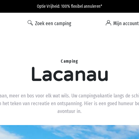
Optie Vrijheid: 100% flexibel annuleren*
Zoek een camping
Mijn account
Camping
Lacanau
n, meer en bos voor elk wat wils. Uw campingvakantie langs de schit
 het teken van recreatie en ontspanning. Hier is een goed humeur be
avontuur in.