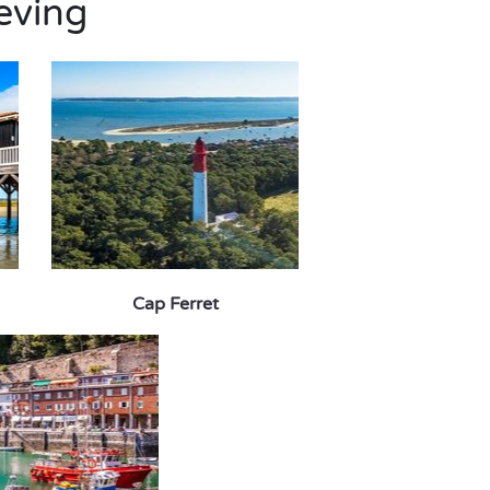
eving
Cap Ferret