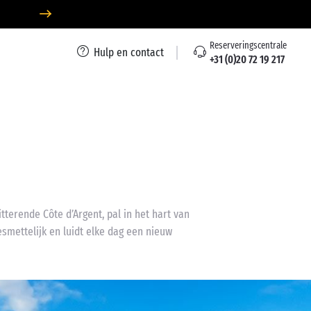
Reserveringscentrale
Hulp en contact
+31 (0)20 72 19 217
terende Côte d’Argent, pal in het hart van
smettelijk en luidt elke dag een nieuw