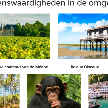
enswaardigheden in de omg
De chateaus van de Médoc
Île aux Oiseaux