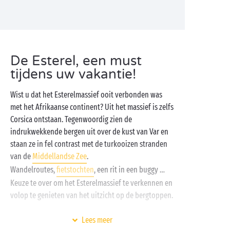
De Esterel, een must
tijdens uw vakantie!
Wist u dat het Esterelmassief ooit verbonden was
met het Afrikaanse continent? Uit het massief is zelfs
Corsica ontstaan. Tegenwoordig zien de
indrukwekkende bergen uit over de kust van Var en
staan ze in fel contrast met de turkooizen stranden
van de
Middellandse Zee
.
Wandelroutes,
fietstochten
, een rit in een buggy …
Keuze te over om het Esterelmassief te verkennen en
volop te genieten van het uitzicht op de bergtoppen.
Als uw honger naar avontuur wat gestild is, kunt u op
Lees meer
adem komen in het comfort van uw Sandaya-