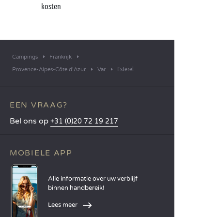
kosten
Campings
Frankrijk
Esterel
Provence-Alpes-Côte d'Azur
Var
EEN VRAAG?
Bel ons op
+31 (0)20 72 19 217
MOBIELE APP
Alle informatie over uw verblijf
binnen handbereik!
Lees meer