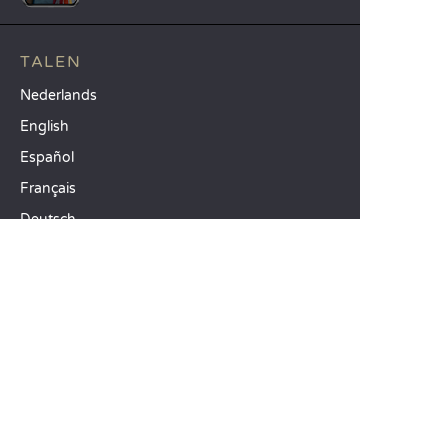
TALEN
Nederlands
English
Español
Français
Deutsch
Italiano
ONZE VAKANTIE-IDEEËN
Campings in Noord-Frankrijk
Camping Zuid-Frankrijk
Camping met Zwembad