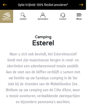
Optie Vrijheid: 100% flexibel annuleren*
Zoeken
Aanmelden
Contact
Menu
Camping
Esterel
Waar u zich ook bevindt, het Esterelmassief
biedt met zijn majestueuze bergen in rood- en
okertinten een adembenemend mooie aanblik.
Aan de voet van de kliffen verblijft u samen met
uw familie op uw Sandaya-camping in de Var
vlak bij de stranden van de Middellandse Zee.
Welkom op uw camping aan de Côte d’Azur, waar
u mooie avonturen, verkwikkende zwempartijen
en bijzondere panorama’s wachten.