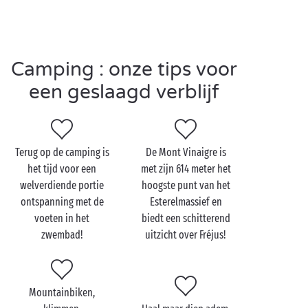
camping in de
Var
.
Een stacaravan
,
een lodgetent
of
een kampeerplaats
? U zegt het maar. Neem een
verfrissende duik in de zwembaden met
glijbanen
Camping : onze tips voor
van het aquapark, of ga voor nog meer actie op de
sport
- en recreatieterreinen van de camping.
een geslaagd verblijf
Aquagymlessen, fitness-sessies of een partijtje
minigolf … U stelt uw vakantiemenu helemaal zelf
samen. Dat is pas kamperen in alle vrijheid.
Terug op de camping is
De Mont Vinaigre is
het tijd voor een
met zijn 614 meter het
welverdiende portie
hoogste punt van het
Bezoek de Esterel met de
ontspanning met de
Esterelmassief en
hele familie
voeten in het
biedt een schitterend
zwembad!
uitzicht over Fréjus!
De kleine avonturiers onder ons zullen de toppen
van het Esterelmassief wat graag veroveren. Dit is de
ideale recreatieplek in de buitenlucht. Vanaf
Fréjus
,
Mountainbiken,
Saint-Raphaël
en Agay vertrekken er tal van