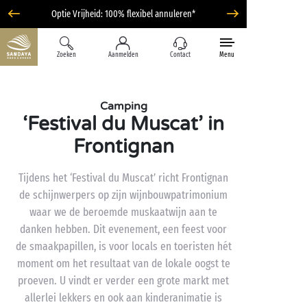
Optie Vrijheid: 100% flexibel annuleren*
Zoeken
Aanmelden
Contact
Menu
Camping
‘Festival du Muscat’ in
Frontignan
Tijdens het ‘Festival du Muscat’ richt Frontignan
de schijnwerpers op zijn wijnbouwpatrimonium
waar we de beroemde muskaatwijn aan te
danken hebben. Dit evenement, een feest voor
de smaakpapillen, is voor locals en toeristen hét
moment om het resultaat van de lokale oogst te
proeven. U vindt er verder een grote markt met
allerlei lekkers en ook aan kinderanimatie is