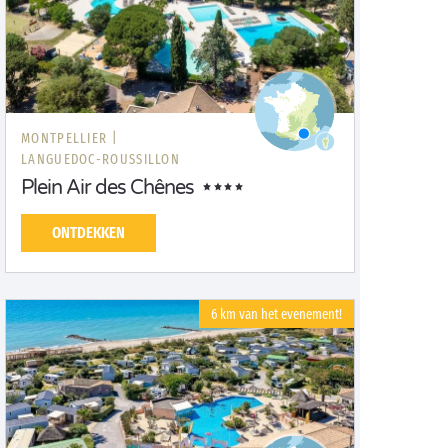
MONTPELLIER |
LANGUEDOC-ROUSSILLON
Plein Air des Chênes
ONTDEKKEN
6 km van het evenement!