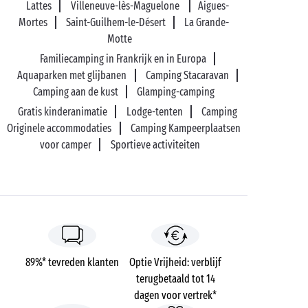
Lattes
Villeneuve-lès-Maguelone
Aigues-
Mortes
Saint-Guilhem-le-Désert
La Grande-
Motte
Familiecamping in Frankrijk en in Europa
Aquaparken met glijbanen
Camping Stacaravan
Camping aan de kust
Glamping-camping
Gratis kinderanimatie
Lodge-tenten
Camping
Originele accommodaties
Camping Kampeerplaatsen
voor camper
Sportieve activiteiten
89%* tevreden klanten
Optie Vrijheid: verblijf
terugbetaald tot 14
dagen voor vertrek*