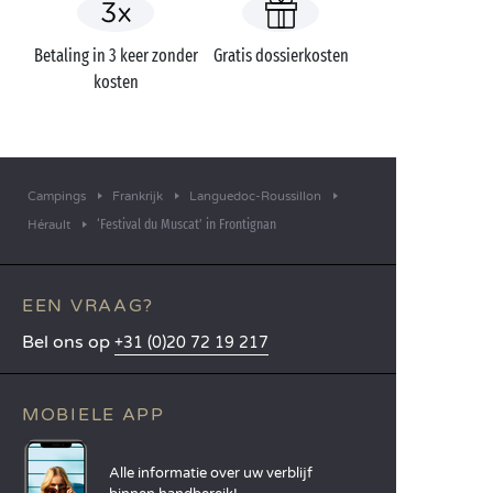
Betaling in 3 keer zonder
Gratis dossierkosten
kosten
Campings
Frankrijk
Languedoc-Roussillon
‘Festival du Muscat’ in Frontignan
Hérault
EEN VRAAG?
Bel ons op
+31 (0)20 72 19 217
MOBIELE APP
Alle informatie over uw verblijf