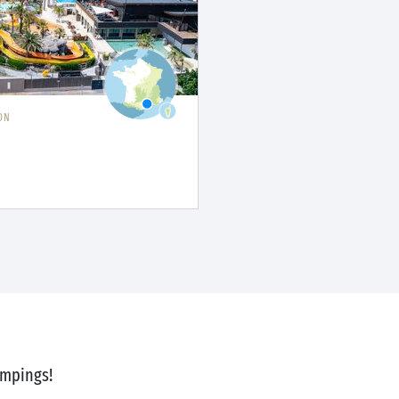
ON
ampings!