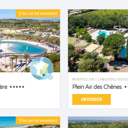
53 km van het evenement!
MONTPELLIER
|
LANGUEDOC-ROUSS
ère
Plein Air des Chênes
ONTDEKKEN
15 km van het evenement!