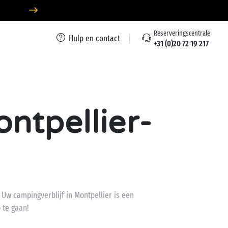
Reserveringscentrale
Hulp en contact
+31 (0)20 72 19 217
ontpellier-
. Uw campingverblijf in Montpellier is een
 te gaan!