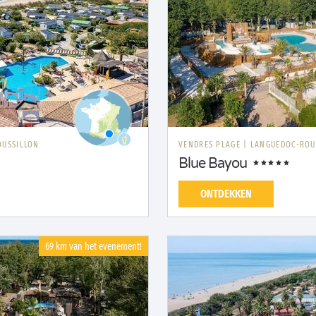
OUSSILLON
VENDRES PLAGE
|
LANGUEDOC-ROU
Blue Bayou
ONTDEKKEN
69 km van het evenement!