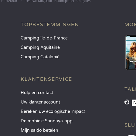
‘Festival TangOsud’ in Montpellier-Fabrègues
Hérault
TOPBESTEMMINGEN
MOB
Camping Île-de-France
Camping Aquitaine
Camping Catalonië
KLANTENSERVICE
TAL
Hulp en contact
Uw klantenaccount
Bereken uw ecologische impact
De mobiele Sandaya-app
SLU
Mijn saldo betalen