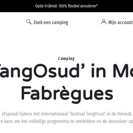
Optie Vrijheid: 100% flexibel annuleren*
Zoek een camping
Mijn account
Camping
TangOsud’ in M
Fabrègues
 afspraak tijdens het internationaal ‘Festival TangOsud’ in de Hérault
en kans om het volledige programma te ontdekken en de dansvloer op