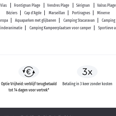
Vias
Frontignan Plage
Vendres Plage
Sérignan
Valras Plage
Béziers
Cap d'Agde
Marseillan
Portiragnes
Minerve
Europa
Aquaparken met glijbanen
Camping Stacaravan
Camping 
kinderanimatie
Camping Kampeerplaatsen voor camper
Sportieve a
Optie Vrijheid: verblijf terugbetaald
Betaling in 3 keer zonder kosten
tot 14 dagen voor vertrek*