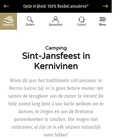
Optie Vrijheid: 100% flexibel annuleren*
Zoeken
Aanmelden
Contact
Menu
Camping
Sint-Jansfeest in
Kernivinen
Woon dit jaar het traditionele sint-jansvuur in
Perros-Guirec bij: er is geen betere manier om
samen de terugkeer van de zomer te vieren! De
hele avond lang bent u van harte welkom om te
dansen, te zingen en van de Bretonse
pannenkoeken te smullen. Die mogen niet
ontbreken, al zijn ze in elk seizoen natuurlijk
even lekker!