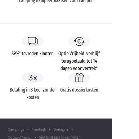
Camping Kampeerplaatsen voor camper
89%* tevreden klanten
Optie Vrijheid: verblijf
terugbetaald tot 14
dagen voor vertrek*
Betaling in 3 keer zonder
Gratis dossierkosten
kosten
Campings
Frankrijk
Bretagne
Sint-Jansfeest in Kernivinen
Côtes-d’Armor