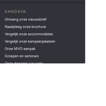
SANDAYA
Ontvang onze nieuwsbrief
Raadpleeg onze brochure
Vergelijk onze accommodaties
Vergelijk onze kampeerplaatsen
Onze MVO-aanpak
Groepen en seminars
Onze diensten à la carte
KLANTENSERVICE
Hulp en contact
Uw klantenaccount
Bereken uw ecologische impact