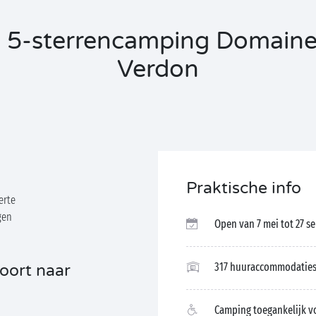
 5-sterrencamping Domaine
Verdon
Praktische info
erte
gen
Open van 7 mei tot 27 s
317 huuraccommodaties
oort naar
Camping toegankelijk v