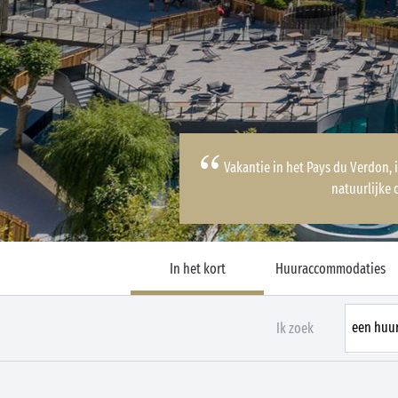
Vakantie in het Pays du Verdon, 
natuurlijke
In het kort
Huuraccommodaties
Ik zoek