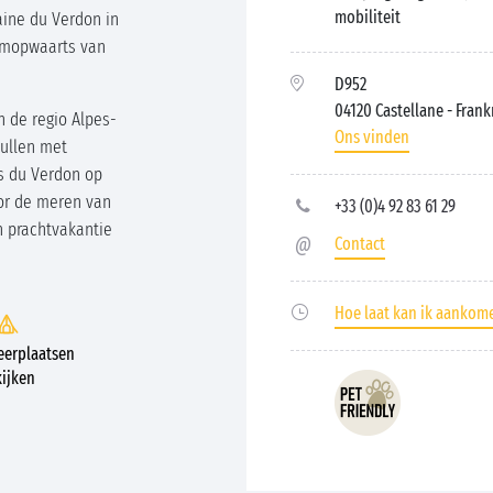
mobiliteit
ine du Verdon in
oomopwaarts van
D952
04120 Castellane
- Frank
an de regio Alpes-
Ons vinden
ullen met
s du Verdon op
or de meren van
+33 (0)4 92 83 61 29
n prachtvakantie
Contact
Hoe laat kan ik aankom
erplaatsen
ijken