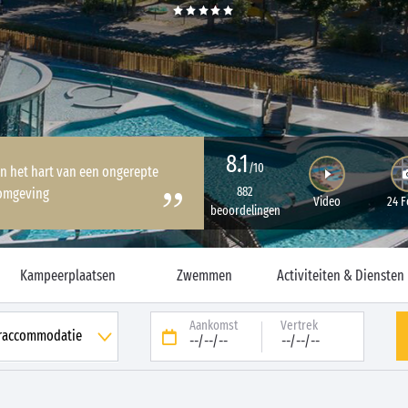
8.1
/10
in het hart van een ongerepte
882
 omgeving
Video
24 F
beoordelingen
Kampeerplaatsen
Zwemmen
Activiteiten & Diensten
Aankomst
Vertrek
--/--/--
--/--/--