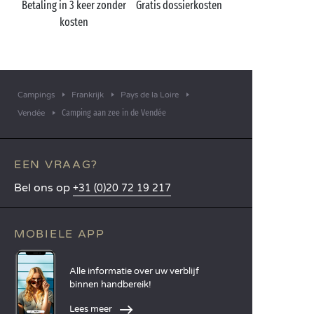
Betaling in 3 keer zonder
Gratis dossierkosten
kosten
Campings
Frankrijk
Pays de la Loire
Camping aan zee in de Vendée
Vendée
EEN VRAAG?
Bel ons op
+31 (0)20 72 19 217
MOBIELE APP
Alle informatie over uw verblijf
binnen handbereik!
Lees meer