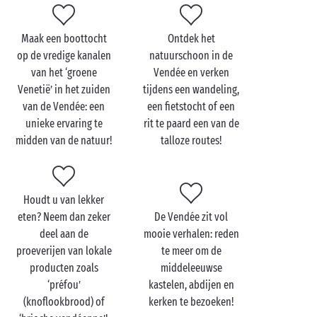
van
La Tranche-sur-Mer
. Relaxen op het strand,
genieten van de natuur, deelnemen aan diverse
Maak een boottocht
Ontdek het
activiteiten … Uw vakantie wordt onvergetelijk!
op de vredige kanalen
natuurschoon in de
van het ‘groene
Vendée en verken
Terug op de camping kunt u bovendien rekenen op
Venetië’ in het zuiden
tijdens een wandeling,
onze gratis animatie die speciaal voor u
van de Vendée: een
een fietstocht of een
georganiseerd wordt. Bij Sandaya beleeft u sowieso
unieke ervaring te
rit te paard een van de
unieke momenten!
midden van de natuur!
talloze routes!
Houdt u van lekker
eten? Neem dan zeker
De Vendée zit vol
deel aan de
mooie verhalen: reden
proeverijen van lokale
te meer om de
producten zoals
middeleeuwse
‘préfou’
kastelen, abdijen en
(knoflookbrood) of
kerken te bezoeken!