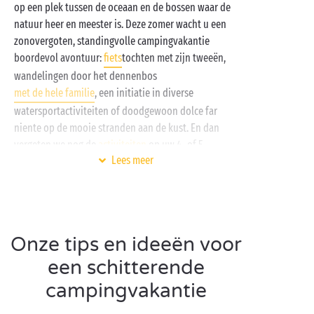
op een plek tussen de oceaan en de bossen waar de
natuur heer en meester is. Deze zomer wacht u een
zonovergoten, standingvolle campingvakantie
boordevol avontuur:
fiets
tochten met zijn tweeën,
wandelingen door het dennenbos
met de hele familie
, een initiatie in diverse
watersportactiviteiten of doodgewoon dolce far
niente op de mooie stranden aan de kust. En dan
vergeten we nog de
activiteiten
op uw 4- of 5-
Lees meer
sterrencamping van Sandaya waarmee u uw
persoonlijke programma vervolledigt.
Een vakantie aan de
Atlantische kust
zou niet
helemaal compleet zijn zonder een verkenningstocht
Onze tips en ideeën voor
langs de mooiste stranden van de Vendée. Op een
boogscheut van uw
accommodatie
maakt u met uw
een schitterende
wederhelft een romantische wandeling op het strand
campingvakantie
van het eiland Noirmoutier of beleeft u met uw
familie een heerlijke dag vol waterpret op het strand