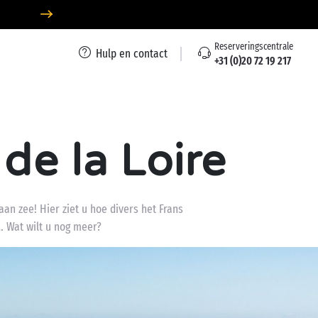
Reserveringscentrale
Hulp en contact
+31 (0)20 72 19 217
de la Loire
an zee! Hier ziet u hoe divers het Frans
… Wat wilt u nog meer?