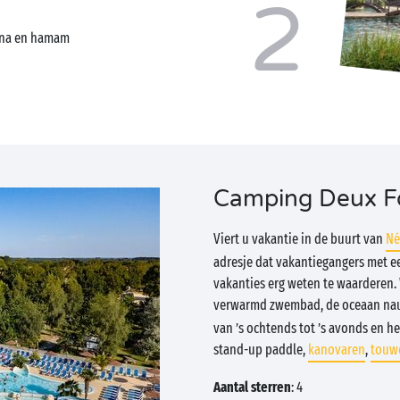
2
auna en hamam
Camping Deux F
Viert u vakantie in de buurt van
Né
adresje dat vakantiegangers met e
vakanties erg weten te waarderen. 
verwarmd zwembad, de oceaan nauw
van ’s ochtends tot ’s avonds en h
stand-up paddle,
kanovaren
,
touw
Aantal sterren
: 4