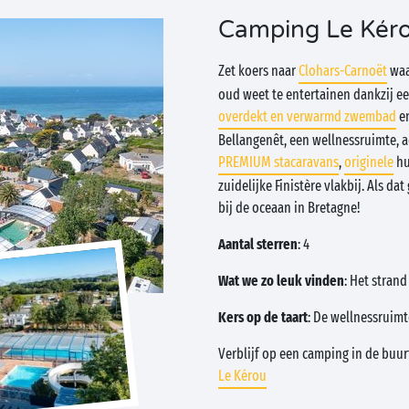
Camping Le Kér
Zet koers naar
Clohars-Carnoët
waa
oud weet te entertainen dankzij e
overdekt en verwarmd zwembad
en
Bellangenêt, een wellnessruimte,
PREMIUM stacaravans
,
originele
hu
zuidelijke Finistère vlakbij. Als d
bij de oceaan in Bretagne!
Aantal sterren
: 4
Wat we zo leuk vinden
: Het stran
Kers op de taart
: De wellnessruimte
Verblijf op een camping in de buurt
Le Kérou