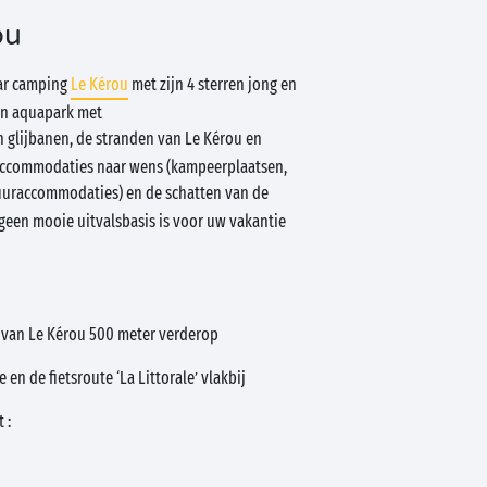
ou
r camping
Le Kérou
met zijn 4 sterren jong en
en aquapark met
 glijbanen, de stranden van Le Kérou en
 accommodaties naar wens (kampeerplaatsen,
uraccommodaties) en de schatten van de
at geen mooie uitvalsbasis is voor uw vakantie
d van Le Kérou 500 meter verderop
 en de fietsroute ‘La Littorale’ vlakbij
 :