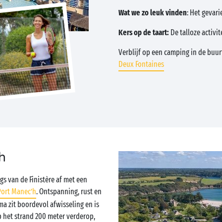
Wat we zo leuk vinden
: Het geva
Kers op de taart:
De talloze activi
Verblijf op een camping in de buurt
Deux Fontaines
h
gs van de Finistère af met een
ort Manec’h
. Ontspanning, rust en
ma zit boordevol afwisseling en is
op het strand 200 meter verderop,