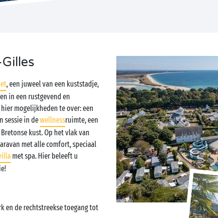
Gilles
et
, een juweel van een kuststadje,
en in een rustgevend en
 hier mogelijkheden te over: een
n sessie in de
wellness
ruimte, een
 Bretonse kust. Op het vlak van
ravan met alle comfort, speciaal
villa
met spa. Hier beleeft u
ie!
k en de rechtstreekse toegang tot