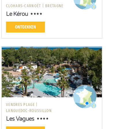
CLOHARS-CARNOËT |
BRETAGNE
Le Kérou
ONTDEKKEN
VENDRES PLAGE |
LANGUEDOC-ROUSSILLON
Les Vagues