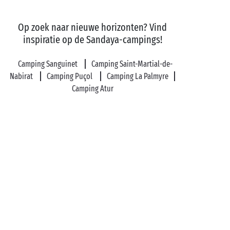
Op zoek naar nieuwe horizonten? Vind
inspiratie op de Sandaya-campings!
Camping Sanguinet
Camping Saint-Martial-de-
Nabirat
Camping Puçol
Camping La Palmyre
Camping Atur
Privas
Clohars-Carnoët
Vendres Plage
L’Épine
Arcachon
Familiecamping in Frankrijk en in Europa
Aquaparken met glijbanen
Camping Stacaravan
Camping aan de kust
Overdekt zwembad
Glamping-camping
Gratis kinderanimatie
Camping Originele accommodaties
Camping
Kampeerplaatsen voor camper
Sportieve
activiteiten